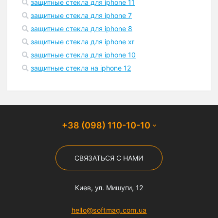
защитные стекла для iphone 11
стоимость и деньги которые вы потратите на хороший
защитные стекла для iphone 7
кожаный чехол для iPhone 6 в Киеве
. Также хотелось
бы отметить, что мы поставляем чехлы по всей Украине
защитные стекла для iphone 8
и в кратчайшие сроки.
защитные стекла для iphone xr
защитные стекла для iphone 10
защитные стекла на iphone 12
+38 (098) 110-10-10
СВЯЗАТЬСЯ С НАМИ
Киев, ул. Мишуги, 12
hello@softmag.com.ua