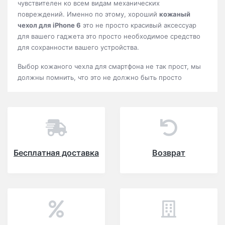
чувствителен ко всем видам механических
повреждений. Именно по этому, хороший
кожаный
чехол для iPhone 6
это не просто красивый аксессуар
для вашего гаджета это просто необходимое средство
для сохранности вашего устройства.
Выбор кожаного чехла для смартфона не так прост, мы
должны помнить, что это не должно быть просто
украшение, его основной задачей является защита
гаджета от пыли и грязи, которые часто вызывают
ссадины и царапин, также как и от ношения в кармане
или сумочке. На нашем сайте вы можете найти не
только красивый аксессуар, а чехол который будут
надежной защитой для вашего iPhone 6.
Бесплатная доставка
Возврат
На нашем сайте очень много видов кожаных чехлов для
этого привлекательного гаджета. Мы предлагаем купить
как милые, дамские, кожаные чехлы, так и классические
мужские чехлы. Такой ассортимент моделей заставит
улыбнуться даже самых требовательных клиентов:
синие , черные, фиолетовые, белые, красные, серые,