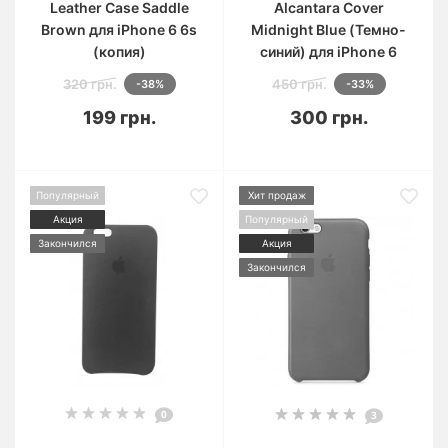
Leather Case Saddle
Alcantara Cover
Brown для iPhone 6 6s
Midnight Blue (Темно-
(копия)
синий) для iPhone 6
320 грн.
450 грн.
-38%
-33%
199 грн.
300 грн.
Популярный
Хит продаж
Акция
Популярный
Закончился
Акция
Закончился
0
3