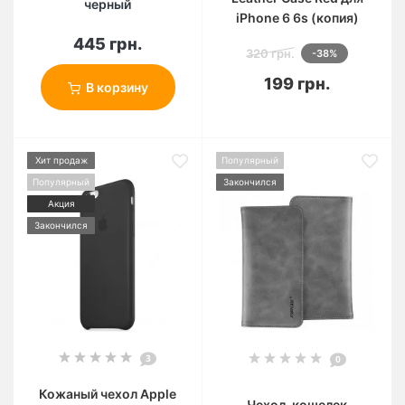
черный
iPhone 6 6s (копия)
445 грн.
320 грн.
-38%
199 грн.
В корзину
Хит продаж
Популярный
Популярный
Закончился
Акция
Закончился
3
0
Кожаный чехол Apple
Чехол-кошелек