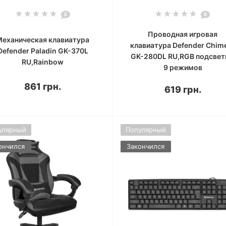
0
0
Проводная игровая
Механическая клавиатура
клавиатура Defender Chim
Defender Paladin GK-370L
GK-280DL RU,RGB подсвет
RU,Rainbow
9 режимов
861 грн.
619 грн.
улярный
Популярный
ончился
Закончился