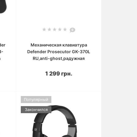
0
der
Механическая клавиатура
B-
Defender Prosecutor GK-370L
а
RU,anti-ghost,радужная
1 299 грн.
Популярный
Закончился