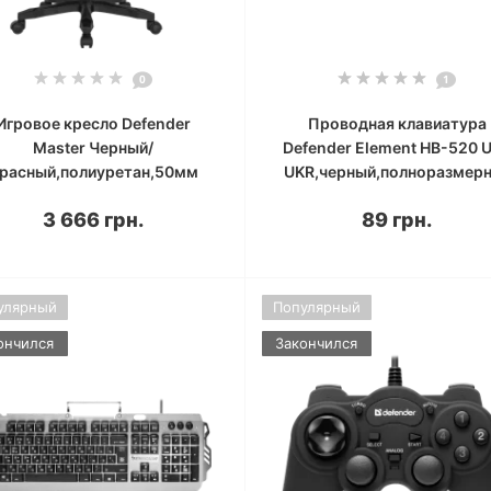
0
1
Игровое кресло Defender
Проводная клавиатура
Master Черный/
Defender Element HB-520 
расный,полиуретан,50мм
UKR,черный,полноразмер
3 666 грн.
89 грн.
улярный
Популярный
ончился
Закончился