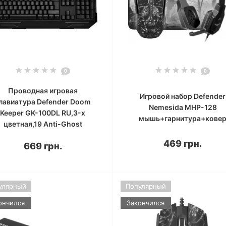
0
0
Проводная игровая
Игровой набор Defender
лавиатура Defender Doom
Nemesida MHP-128
Keeper GK-100DL RU,3-х
мышь+гарнитура+кове
цветная,19 Anti-Ghost
469 грн.
669 грн.
улярный
Популярный
ончился
Закончился