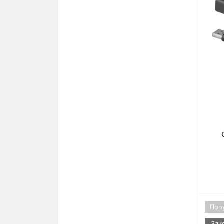
Поп
Зак