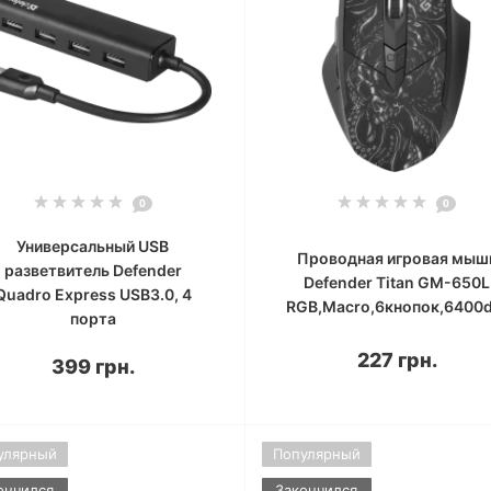
0
0
Универсальный USB
Проводная игровая мыш
разветвитель Defender
Defender Titan GM-650L
Quadro Express USB3.0, 4
RGB,Macro,6кнопок,6400d
порта
227 грн.
399 грн.
улярный
Популярный
ончился
Закончился