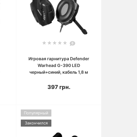
0
Игровая гарнитура Defender
Warhead G-390 LED
р
черный+синий, кабель 1,8 м
397 грн.
Популярный
Закончился