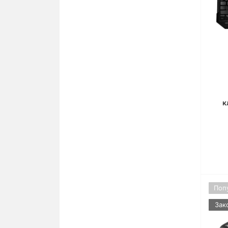
к
Поп
Зак