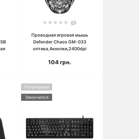
0
Проводная игровая мышь
USB
Defender Chaos GM-033
ная
оптика,4кнопки,2400dpi
104 грн.
Популярный
Закончился