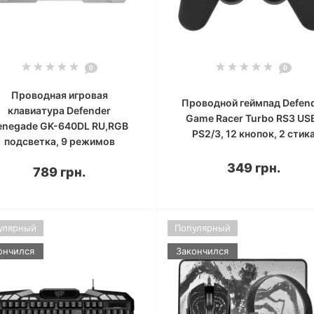
0
0
Проводная игровая
Проводной геймпад Defen
клавиатура Defender
Game Racer Turbo RS3 US
enegade GK-640DL RU,RGB
PS2/3, 12 кнопок, 2 стик
подсветка, 9 режимов
349 грн.
789 грн.
улярный
Популярный
ончился
Закончился