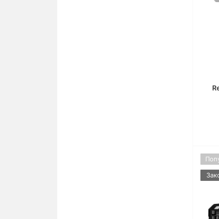
R
Поп
Зак