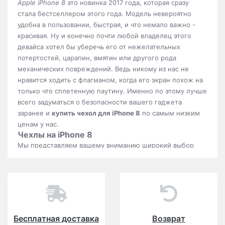
Apple iPhone 8
это новинка 2017 года, которая сразу
стала бестселлером этого года. Модель невероятно
удобна в пользовании, быстрая, и что немало важно -
красивая. Ну и конечно почти любой владелец этого
девайса хотел бы уберечь его от нежелательных
потертостей, царапин, вмятин или другого рода
механических повреждений. Ведь никому из нас не
нравится ходить с флагманом, когда его экран похож на
только что сплетенную паутину. Именно по этому лучше
всего задуматься о безопасности вашего гаджета
заранее и
купить чехол для iPhone 8
по самым низким
ценам у нас.
Чехлы на iPhone 8
Мы представляем вашему вниманию широкий выбор
чехлов для iPhone 8 на самый изысканный вкус. В нашем
магазине вы сможете купить:
Пластиковый чехол на
iPhone 8
,
Силиконовый чехол на iPhone 8
,
Кожаный
чехол на phone 8
,
бампер на iPhone 8
.
Пластиковые чехлы для айфон 8
В нашем магазине вы сможете найти такие
Пластиковые
Бесплатная доставка
Возврат
чехлы на айфон 8
как:
прозрачная пластиковая накладка
,