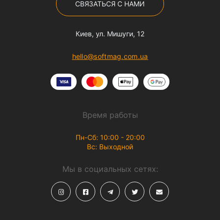
СВЯЗАТЬСЯ С НАМИ
мы всегда готовы забрать его обратно или поменять на
другой (Если у вас есть упаковка и товар не поврежден)
Киев, ул. Мишуги, 12
С нами вы всегда можете быть уверенны в том, что ваш
товар будет доставлен оперативно и в целом
hello@softmag.com.ua
состоянии.
Купить чехлы для iPhone 8 с доставкой по всей Украине
вы можете в нашем магазине в любой день и любое
время, мы всегда рады нашим постоянным и конечно-
же новым клиентам.
Время работы
Пн-Сб: 10:00 - 20:00
Вс: Выходной
Мы в социальных сетях: