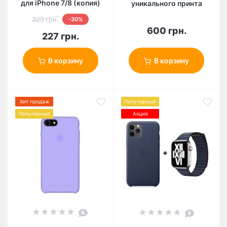
для iPhone 7/8 (копия)
уникального принта
325 грн.
-30%
600 грн.
227 грн.
В корзину
В корзину
Хит продаж
Популярный
Популярный
Акция
0
0