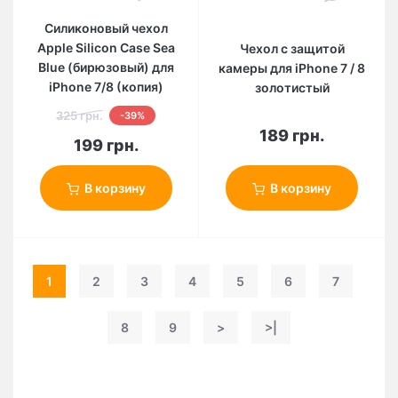
Силиконовый чехол
Apple Silicon Case Sea
Чехол с защитой
Blue (бирюзовый) для
камеры для iPhone 7 / 8
iPhone 7/8 (копия)
золотистый
325 грн.
-39%
189 грн.
199 грн.
В корзину
В корзину
1
2
3
4
5
6
7
8
9
>
>|