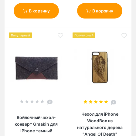
В корзину
В корзину
Популярный
Популярный
0
2
Чехол для iPhone
Войлочный чехол-
WoodBox из
конверт Gmakin для
натурального дерева
iPhone темный
"Angel Of Death"