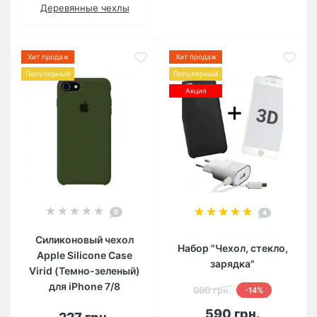
Деревянные чехлы
Хит продаж
Хит продаж
Популярный
Популярный
Акция
0
4
Силиконовый чехол
Набор "Чехол, стекло,
Apple Silicone Case
зарядка"
Virid (Темно-зеленый)
для iPhone 7/8
690 грн.
-14%
590 грн.