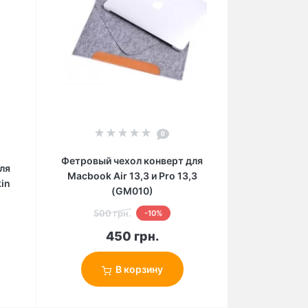
0
Фетровый чехол конверт для
ля
Macbook Air 13,3 и Pro 13,3
in
(GM010)
500 грн.
-10%
450 грн.
В корзину