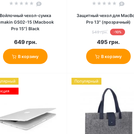
0
0
Войлочный чехол-сумка
Защитный чехол для MacB
makin GS02-15 (Macbook
Pro 13" (прозрачный)
Pro 15") Black
549 грн.
-10%
649 грн.
495 грн.
В корзину
В корзину
улярный
Популярный
кция