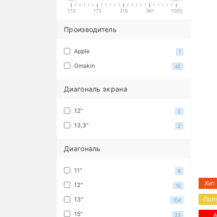
170
175
216
361
1000
Производитель
Apple
1
Gmakin
45
Диагональ экрана
12"
2
13,3"
2
Диагональ
11"
8
Хит
12"
10
Поп
13"
104
15"
А
23