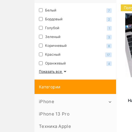
Поп
Белый
7
Бордовый
2
Голубой
1
Зеленый
3
Коричневый
8
Красный
17
Оранжевый
4
Показать все
Категории
Н
iPhone
iPhone 13 Pro
Чехлы
iPhone 14
Техника Apple
Защитные стекла