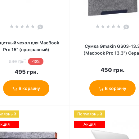
0
0
щитный чехол для MacBook
Сумка Gmakin GS03-13.
Pro 15" (прозрачный)
(Macbook Pro 13.3") Сер
549 грн.
-10%
450 грн.
495 грн.
В корзину
В корзину
улярный
Популярный
кция
Акция