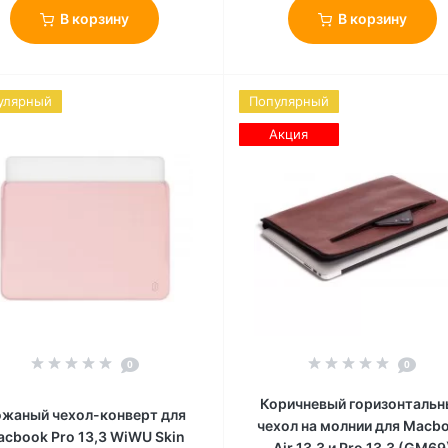
В корзину
В корзину
улярный
Популярный
Акция
0
0
Коричневый горизонтальн
жаный чехол-конверт для
чехол на молнии для Macb
cbook Pro 13,3 WiWU Skin
Air 13,3 и Pro 13,3 (GM69