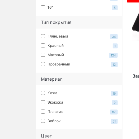
16"
5
Тип покрытия
Глянцевый
34
Красный
1
Матовый
134
Прозрачный
12
За
Материал
Кожа
19
Экокожа
2
Пластик
87
Войлок
51
Цвет