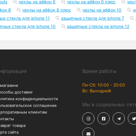
pods
чехлы на айфон 6
чехлы на айфон 6 плюс
чех
фон 8
чехлы на айфон 8 плюс
чехлы на айфон 10
ч
ые стекла для iphone 11
защитные стекла для iphone 7
тные стекла для iphone 10
защитные стекла на iphone 12
нформация
Время работы
Пн-Сб: 10:00 - 20:00
 магазине
Вс: Выходной
пособы доставки
олитика конфиденциальности
Мы в социальных сет
ользовательское соглашение
орпоративным клиентам
онтакты
зврат товара
рта сайта