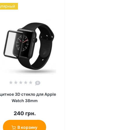
улярный
0
итное 3D стекло для Apple
Watch 38mm
240 грн.
В корзину