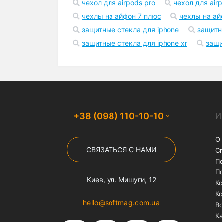
чехол для airpods pro
чехол для air
Для iPhone 7 Plus/8 Plus
чехлы на айфон 7 плюс
чехлы на ай
защитные стекла для iphone
защитн
Для iPhone 7/8
защитные стекла для iphone xr
защи
+38 (098) 110-10-10
И
О
СВЯЗАТЬСЯ С НАМИ
С
П
П
Киев, ул. Мишуги, 12
К
К
hello@softmag.com.ua
Во
Ка