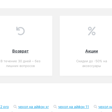
Возврат
Акции
В течение 30 дней – без
Скидки до -50% на
лишних вопросов
аксессуары
2 pro
чехол на айфон xr
чехол на айфон 11
чехол н