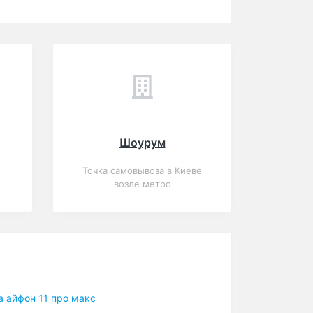
Шоурум
Точка самовывоза в Киеве
возле метро
а айфон 11 про макс