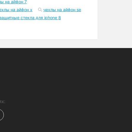
лы на айфон 7
ехлы на айфон x
чехлы на айфон se
защитные стекла для iphone 8
ях: