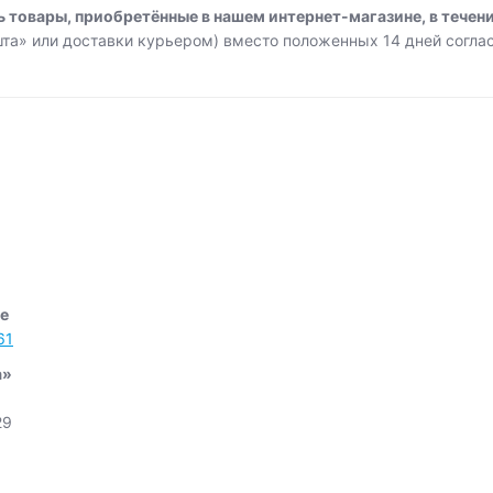
 товары, приобретённые в нашем интернет-магазине, в течен
шта» или доставки курьером) вместо положенных 14 дней согла
ме
61
а»
29