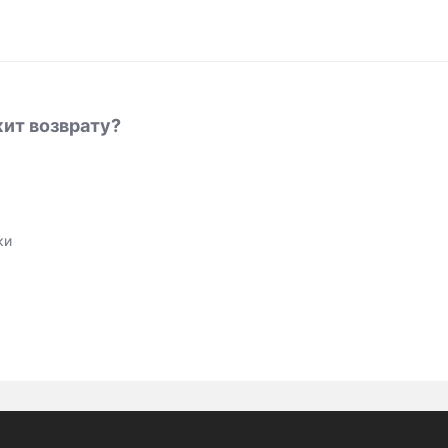
жит возврату?
ки