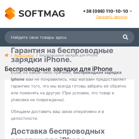
в нашем магазине за безопасное использование
техники.
+38 (098) 110-10-10
Заказать звонок
Кроме телефонов заряжать нужно и свои часы. Эти
зарядки прекрасно справляются с заданием, а мы
предоставляем возможность выбрать понравившуюся и
докупить многофункциональный переходник.
Гарантия на беспроводные
Аксессуары
Беспроводные зарядки для iPhone
зарядки iPhone.
Беспроводные зарядки для iPhone
Если, по какой-либо причине,
беспроводная зарядка
iphone
вам не понравились, наш магазин предоставляет
гарантию того, что мы всегда готовы забрать её обратно
или поменять на другую (При условии, что товар и
упаковка не повреждены).
Обещаем доставить ваш заказ оперативно и в
целостности.
Доставка беспроводных