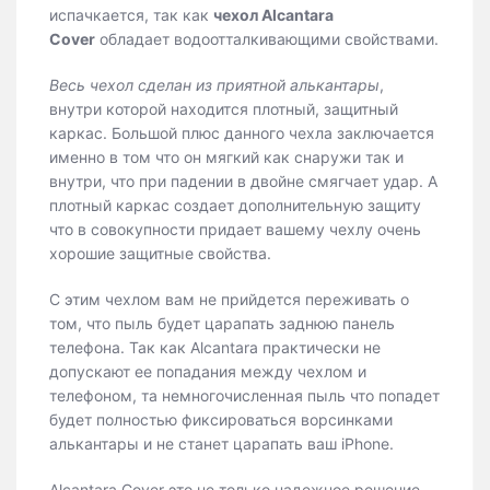
испачкается, так как
чехол Alcantara
Cover
обладает водоотталкивающими свойствами.
Весь чехол сделан из приятной алькантары
,
внутри которой находится плотный, защитный
каркас. Большой плюс данного чехла заключается
именно в том что он мягкий как снаружи так и
внутри, что при падении в двойне смягчает удар. А
плотный каркас создает дополнительную защиту
что в совокупности придает вашему чехлу очень
хорошие защитные свойства.
С этим чехлом вам не прийдется переживать о
том, что пыль будет царапать заднюю панель
телефона. Так как Alcantara практически не
допускают ее попадания между чехлом и
телефоном, та немногочисленная пыль что попадет
будет полностью фиксироваться ворсинками
алькантары и не станет царапать ваш iPhone.
Alcantara Cover это не только надежное решение