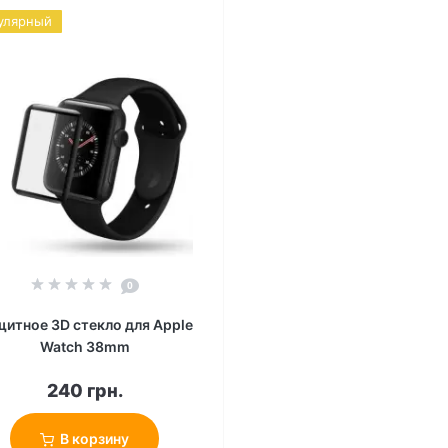
улярный
0
итное 3D стекло для Apple
Watch 38mm
240 грн.
В корзину