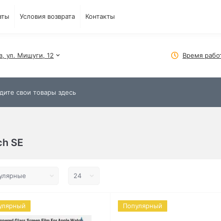
аты
Условия возврата
Контакты
в, ул. Мишуги, 12
Время рабо
ch SE
улярный
Популярный