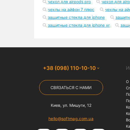
чехол для airpods pro
чехол для air
Для iPhone 7 Plus/8 Plus
чехлы на айфон 7 плюс
чехлы на ай
защитные стекла для iphone
защитн
Для iPhone 7/8
защитные стекла для iphone xr
защи
+38 (098) 110-10-10
И
О
СВЯЗАТЬСЯ С НАМИ
С
П
П
Киев, ул. Мишуги, 12
К
К
hello@softmag.com.ua
Во
Ка