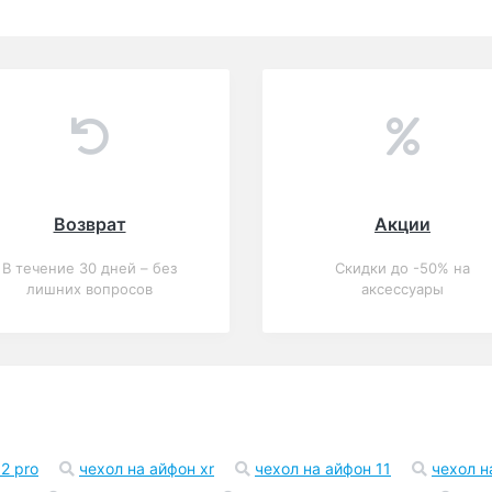
Возврат
Акции
В течение 30 дней – без
Скидки до -50% на
лишних вопросов
аксессуары
2 pro
чехол на айфон xr
чехол на айфон 11
чехол н