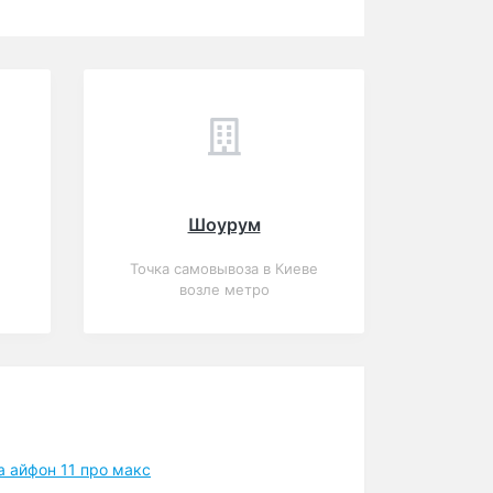
Шоурум
Точка самовывоза в Киеве
возле метро
а айфон 11 про макс