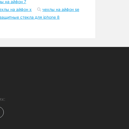
лы на айфон 7
ехлы на айфон x
чехлы на айфон se
защитные стекла для iphone 8
ях: