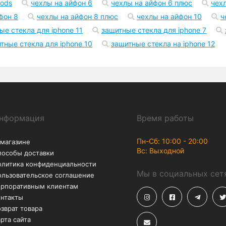
pods
чехлы на айфон 6
чехлы на айфон 6 плюс
чех
фон 8
чехлы на айфон 8 плюс
чехлы на айфон 10
ч
ые стекла для iphone 11
защитные стекла для iphone 7
тные стекла для iphone 10
защитные стекла на iphone 12
нформация
Время работы
Пн-Сб: 10:00 - 20:00
 магазине
Вс: Выходной
пособы доставки
олитика конфиденциальности
Мы в социальных сет
ользовательское соглашение
орпоративным клиентам
онтакты
зврат товара
рта сайта