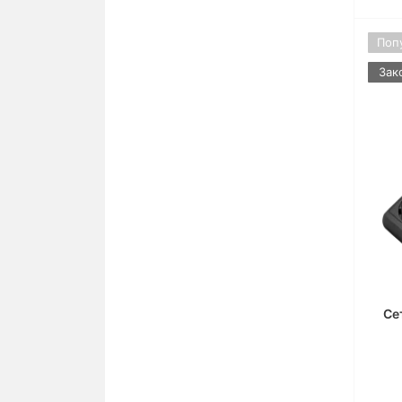
Для iPhone 11 Pro
Для iPhone 11
Поп
Зак
Для iPhone Xs Max
Для iPhone X/Xs
Для iPhone Xr
Для iPhone 7 Plus/8 Plus
Для iPhone 7/8
Се