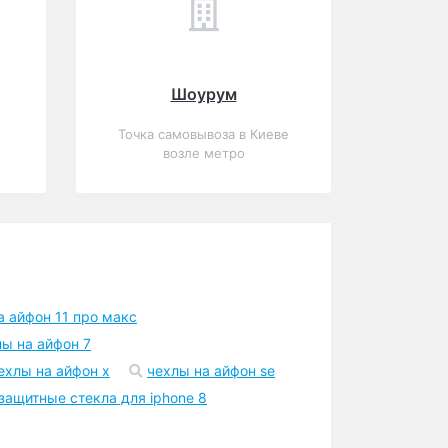
Шоурум
Точка самовывоза в Киеве
возле метро
а айфон 11 про макс
лы на айфон 7
ехлы на айфон x
чехлы на айфон se
защитные стекла для iphone 8