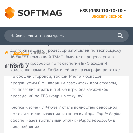
iPhone 7
работает на самом мощном из когда либо
+38 (098) 110-10-10
установленных на его предшественников, а именно на
Заказать звонок
А10 «Fusion». Четырех ядерная архитектура с
высокопроизводительными, энерго-эффективными
ядрами позволяет выполнять множество ваших задач с
индивидуальным расходом энергии, что увеличивает
время автономной работы и сделало айфон 7 «Самым
долгоживыщим». Процессор изготовлен по техпроцессу
Телефоны
iPhone 7
16
FinFET
компанией TSMC. Вместе с процессором в
состав микросборки по технологии InFO входят 4
iPhone 7
кристалла памяти. Любителей игр на смартфонах также
не обошли стороной, так как iPhone 7 оснащен
продвинутым 6-ти ядерным графически процессором,
что позволит играть в любые игры без каких-либо
проседаний по FPS (кадры в секунду).
Кнопка
«Home» у iPhone 7
стала полностью сенсорной,
но за счет использования технологии
Apple Taptic Engine
обеспечивает тактильный отклик «
Haptic Feedback
» в
виде вибрации.