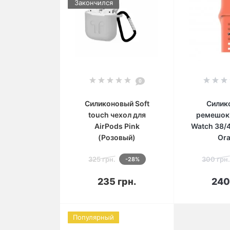
Закончился
0
Силиконовый Soft
Силик
touch чехол для
ремешок 
AirPods Pink
Watch 38/
(Розовый)
Or
325 грн.
300 грн.
-28%
В корзину
В 
235 грн.
240
Популярный