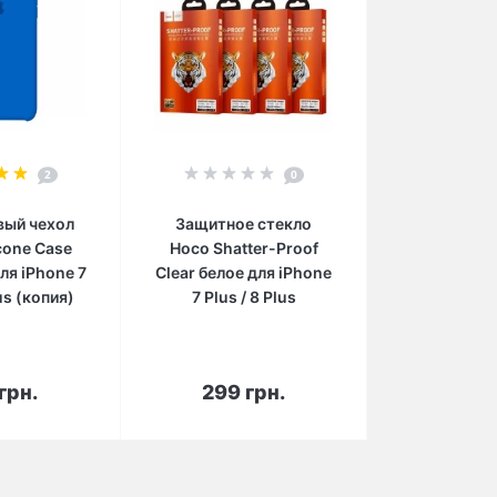
2
0
вый чехол
Защитное стекло
icone Case
Hoco Shatter-Proof
для iPhone 7
Clear белое для iPhone
lus (копия)
7 Plus / 8 Plus
орзину
В корзину
грн.
299 грн.