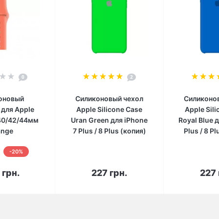
0
2
оновый
Силиконовый чехол
Силиконо
для Apple
Apple Silicone Case
Apple Sil
40/42/44мм
Uran Green для iPhone
Royal Blue 
ange
7 Plus / 8 Plus (копия)
Plus / 8 P
-20%
корзину
В корзину
В к
 грн.
227 грн.
227 