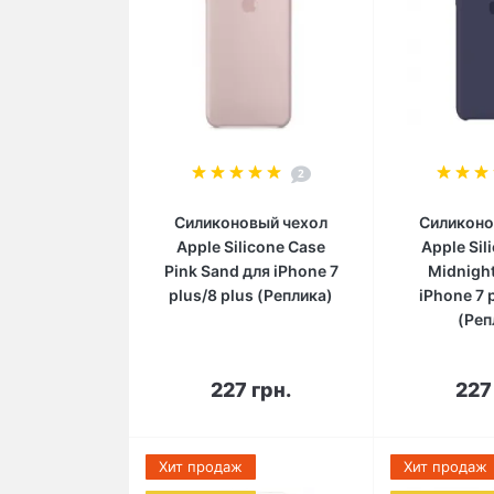
2
Силиконовый чехол
Силиконо
Apple Silicone Case
Apple Sil
Pink Sand для iPhone 7
Midnight
plus/8 plus (Реплика)
iPhone 7 
(Реп
В корзину
В 
227 грн.
227
Хит продаж
Хит продаж