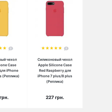
2
2
вый чехол
Силиконовый чехол
icone Case
Apple Silicone Case
для iPhone
Red Raspberry для
us (Реплика)
iPhone 7 plus/8 plus
(Реплика)
орзину
В корзину
грн.
227 грн.