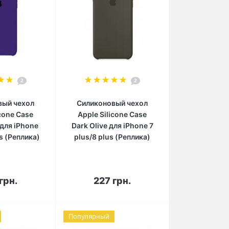
2
2
вый чехол
Силиконовый чехол
icone Case
Apple Silicone Case
t для iPhone
Dark Olive для iPhone 7
us (Реплика)
plus/8 plus (Реплика)
орзину
В корзину
грн.
227 грн.
Популярный