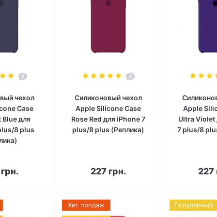
2
2
вый чехол
Силиконовый чехол
Силиконо
icone Case
Apple Silicone Case
Apple Sil
 Blue для
Rose Red для iPhone 7
Ultra Viole
plus/8 plus
plus/8 plus (Реплика)
7 plus/8 pl
лика)
корзину
В корзину
В к
 грн.
227 грн.
227 
Хит продаж
Популярный