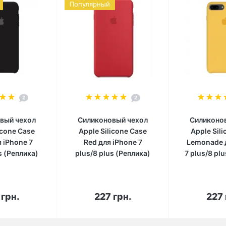
Популярный
2
2
вый чехол
Силиконовый чехол
Силиконо
icone Case
Apple Silicone Case
Apple Sil
я iPhone 7
Red для iPhone 7
Lemonade 
s (Реплика)
plus/8 plus (Реплика)
7 plus/8 pl
корзину
В корзину
В к
 грн.
227 грн.
227 