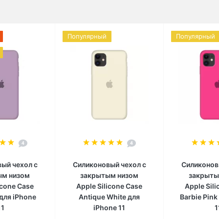
Популярный
Популярный
4
4
ый чехол c
Силиконовый чехол c
Силиконов
ым низом
закрытым низом
закрыты
icone Case
Apple Silicone Case
Apple Sil
для iPhone
Antique White для
Barbie Pink
11
iPhone 11
1