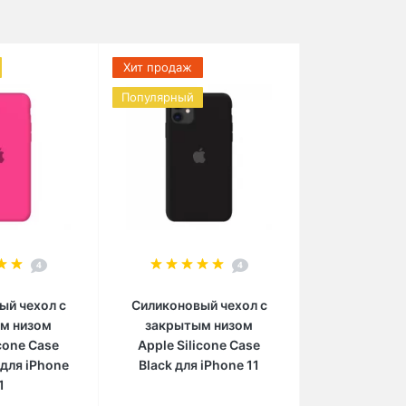
Хит продаж
Популярный
4
4
ый чехол c
Силиконовый чехол c
м низом
закрытым низом
icone Case
Apple Silicone Case
 для iPhone
Black для iPhone 11
1