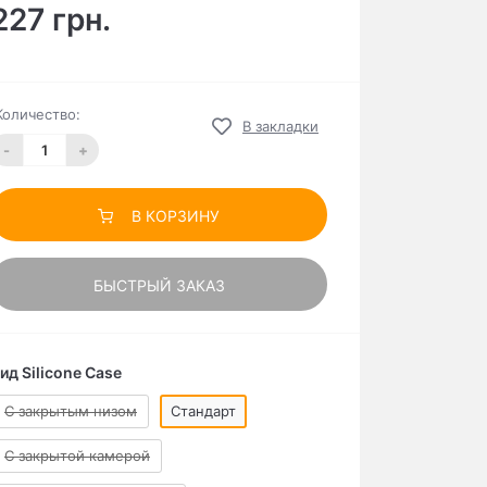
227 грн.
Количество:
В закладки
-
+
В КОРЗИНУ
БЫСТРЫЙ ЗАКАЗ
ид Silicone Case
C закрытым низом
Стандарт
С закрытой камерой