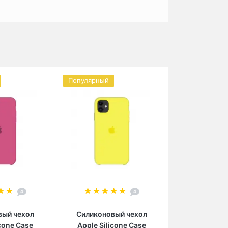
Популярный
4
4
вый чехол
Силиконовый чехол
icone Case
Apple Silicone Case