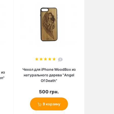
2
Чехол для iPhone WoodBox из
 из
натурального дерева "Angel
еп"
Of Death"
500 грн.
В корзину