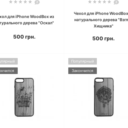
2
2
Чехол для iPhone WoodBox
хол для iPhone WoodBox из
натурального дерева "Взг
турального дерева "Оскал"
Хищника"
500 грн.
500 грн.
улярный
Популярный
ончился
Закончился