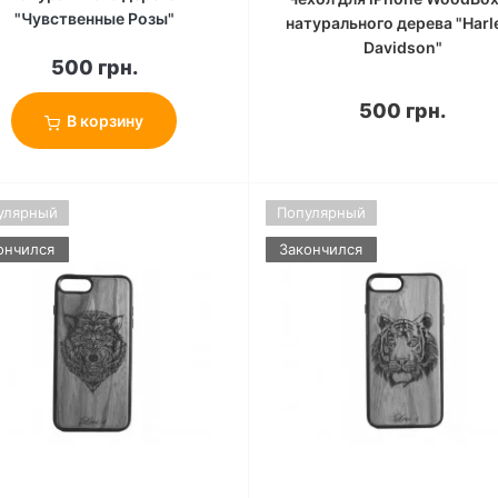
"Чувственные Розы"
натурального дерева "Harl
Davidson"
500 грн.
500 грн.
В корзину
улярный
Популярный
ончился
Закончился