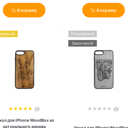
В корзину
В корзину
улярный
Популярный
Закончился
2
2
хол для iPhone WoodBox из
натурального дерева
Чехол для iPhone WoodBox