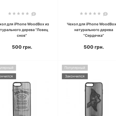
2
2
хол для iPhone WoodBox из
Чехол для iPhone WoodBox
турального дерева "Ловец
натурального дерева
снов"
"Сердечка"
500 грн.
500 грн.
улярный
Популярный
ончился
Закончился