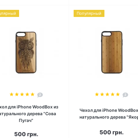
улярный
Популярный
2
2
хол для iPhone WoodBox из
Чехол для iPhone WoodBox
атурального дерева "Cова
натурального дерева "Яко
Пугач"
500 грн.
500 грн.