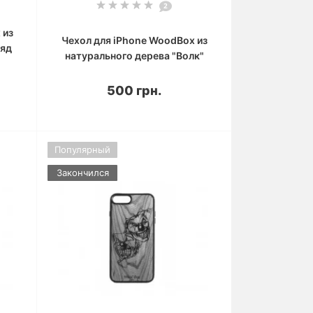
2
 из
Чехол для iPhone WoodBox из
ляд
натурального дерева "Волк"
500 грн.
Популярный
Закончился