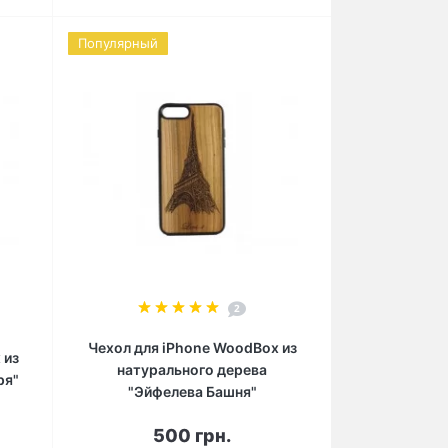
Популярный
2
Чехол для iPhone WoodBox из
 из
натурального дерева
ря"
"Эйфелева Башня"
500 грн.