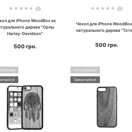
2
2
хол для iPhone WoodBox из
Чехол для iPhone WoodBox
атурального дерева "Орлы
натурального дерева "Тот
Harley-Davidson"
500 грн.
500 грн.
улярный
Популярный
ончился
Закончился