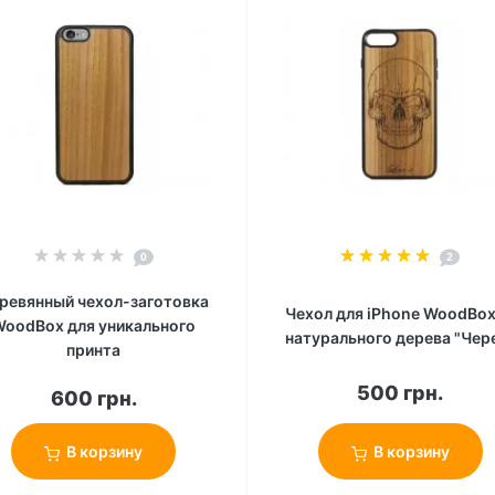
0
2
ревянный чехол-заготовка
Чехол для iPhone WoodBox
WoodBox для уникального
натурального дерева "Чер
принта
500 грн.
600 грн.
В корзину
В корзину