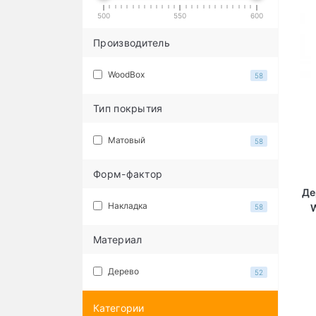
500
550
600
Производитель
WoodBox
58
Тип покрытия
Матовый
58
Форм-фактор
Де
Накладка
58
Материал
Дерево
52
Категории