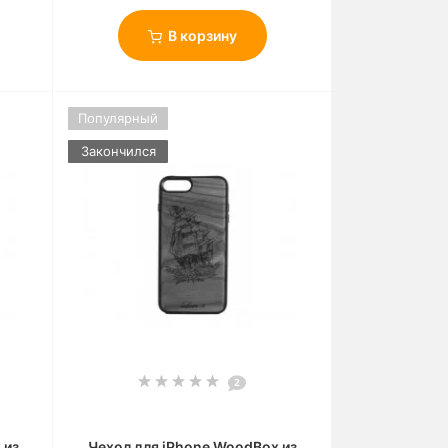
В корзину
Популярный
Закончился
2
 из
Чехол для iPhone WoodBox из