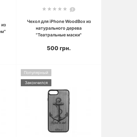
2
Чехол для iPhone WoodBox из
 из
натурального дерева
ем"
"Театральные маски"
500 грн.
Популярный
Закончился