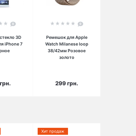
0
0
стекло 3D
Ремешок для Apple
я iPhone 7
Watch Milanese loop
ерное
38/42мм Розовое
золото
орзину
В корзину
грн.
299 грн.
Хит продаж