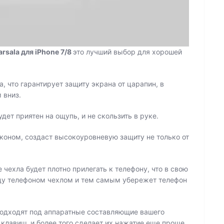
rsala для iPhone 7/8
это лучший выбор для хорошей
, что гарантирует защиту экрана от царапин, в
 вниз.
дет приятен на ощупь, и не скользить в руке.
оном, создаст высокоуровневую защиту не только от
.
чехла будет плотно прилегать к телефону, что в свою
ду телефоном чехлом и тем самым убережет телефон
 подходят под аппаратные составляющие вашего
 клавиш, и более того сделает их нажатие еще проще.