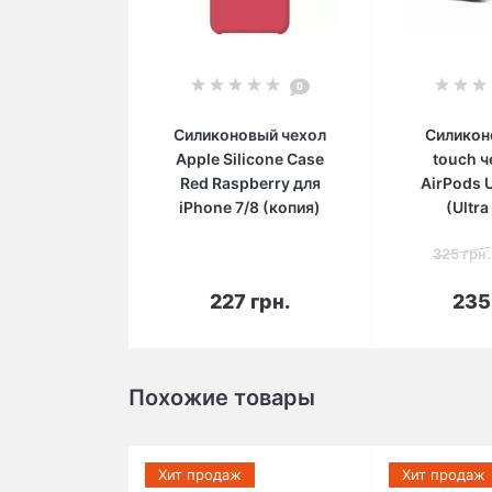
0
Силиконовый чехол
Силикон
Apple Silicone Case
touch ч
Red Raspberry для
AirPods U
iPhone 7/8 (копия)
(Ultra
325 грн.
В корзину
В 
227 грн.
235
Похожие товары
Хит продаж
Хит продаж