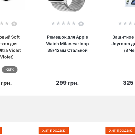
0
0
овый Soft
Ремешок для Apple
Защитное 
ехол для
Watch Milanese loop
Joyroom дл
ltra Violet
38/42мм Стальной
/8 Ч
 Violet)
-28%
корзину
В корзину
В к
 грн.
299 грн.
325 
Хит продаж
Хит продаж