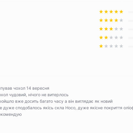
упував чохол 14 вересня
хол чудовий, нічого не витерлось
ойшло вже досить багато часу а він виглядає як новий
 дуже сподобалось якісь скла Hoco, дуже якісне покриття оліо
екомендую