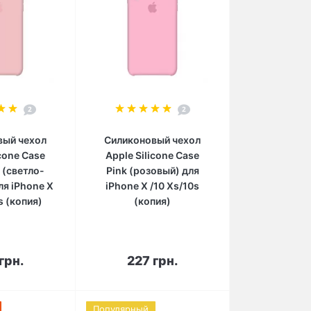
2
2
вый чехол
Силиконовый чехол
icone Case
Apple Silicone Case
k (светло-
Pink (розовый) для
ля iPhone X
iPhone X /10 Xs/10s
s (копия)
(копия)
орзину
В корзину
грн.
227 грн.
Популярный