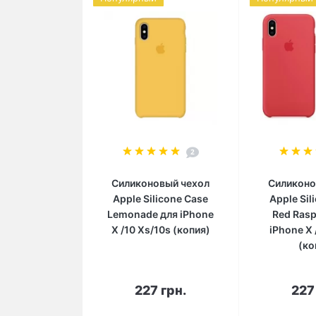
2
Силиконовый чехол
Силиконо
Apple Silicone Case
Apple Sil
Lemonade для iPhone
Red Rasp
X /10 Xs/10s (копия)
iPhone X 
(ко
В корзину
В 
227 грн.
227