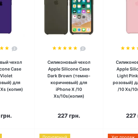
2
2
вый чехол
Силиконовый чехол
Силиконо
icone Case
Apple Silicone Case
Apple Sil
 Violet
Dark Brown (темно-
Light Pin
овый) для
коричневый) для
розовый) д
 Xs (копия)
iPhone X /10
/10 Xs/10
Xs/10s(копия)
корзину
В корзину
В к
 грн.
227 грн.
227 
Популярный
Хит продаж