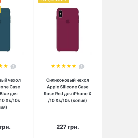
2
2
вый чехол
Силиконовый чехол
icone Case
Apple Silicone Case
Blue для
Rose Red для iPhone X
/10 Xs/10s
/10 Xs/10s (копия)
пия)
орзину
В корзину
грн.
227 грн.