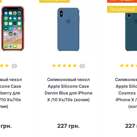
Популярный
2
2
вый чехол
Силиконовый чехол
Силиконо
icone Case
Apple Silicone Case
Apple Sil
berry для
Denim Blue для iPhone
Cosmos 
/10 Xs/10s
X /10 Xs/10s (копия)
iPhone X 
пия)
(ко
корзину
В корзину
В к
 грн.
227 грн.
227 