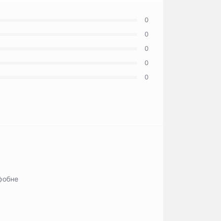
0
0
0
0
0
фобне