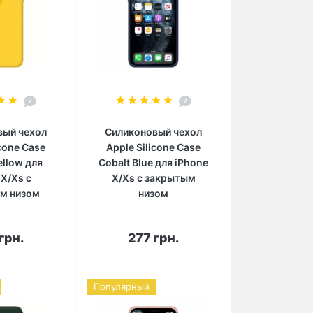
2
2
вый чехол
Силиконовый чехол
icone Case
Apple Silicone Case
ellow для
Cobalt Blue для iPhone
 X/Xs с
X/Xs с закрытым
м низом
низом
орзину
В корзину
грн.
277 грн.
Популярный