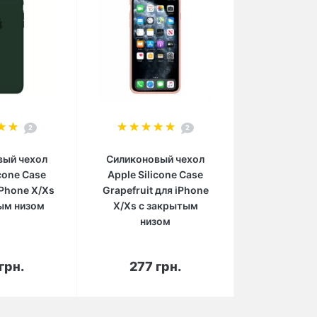
2
2
вый чехол
Силиконовый чехол
icone Case
Apple Silicone Case
iPhone X/Xs
Grapefruit для iPhone
ым низом
X/Xs с закрытым
низом
орзину
В корзину
грн.
277 грн.