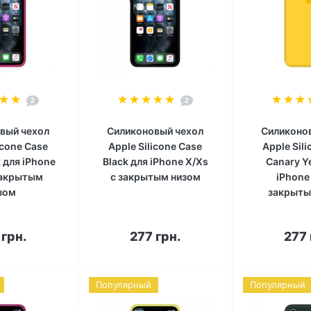
2
2
вый чехол
Силиконовый чехол
Силиконо
icone Case
Apple Silicone Case
Apple Sil
k для iPhone
Black для iPhone X/Xs
Canary Y
закрытым
с закрытым низом
iPhone
зом
закрыты
корзину
В корзину
В к
 грн.
277 грн.
277 
Популярный
Популярный