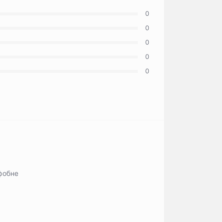
0
0
0
0
0
фобне