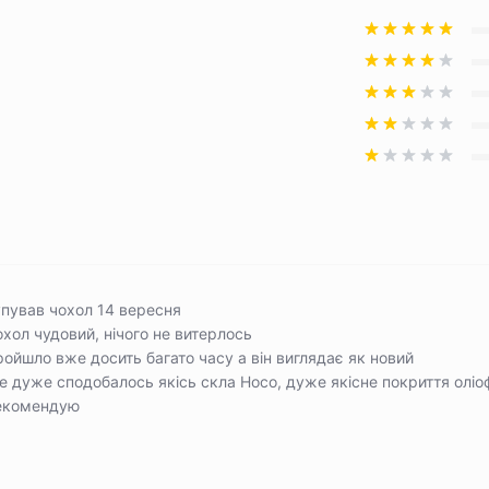
упував чохол 14 вересня
хол чудовий, нічого не витерлось
ойшло вже досить багато часу а він виглядає як новий
 дуже сподобалось якісь скла Hoco, дуже якісне покриття оліо
екомендую