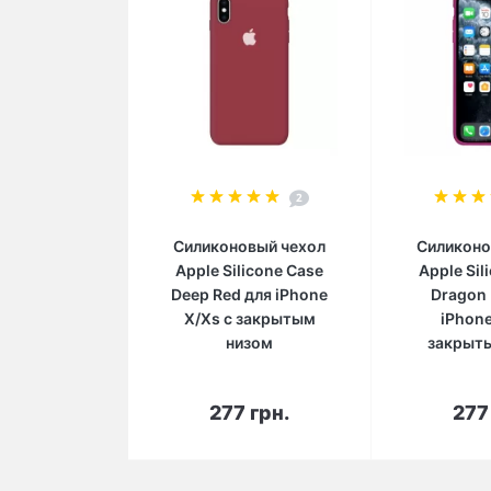
2
Силиконовый чехол
Силиконо
Apple Silicone Case
Apple Sil
Deep Red для iPhone
Dragon 
X/Xs с закрытым
iPhone
низом
закрыт
В корзину
В 
277 грн.
277