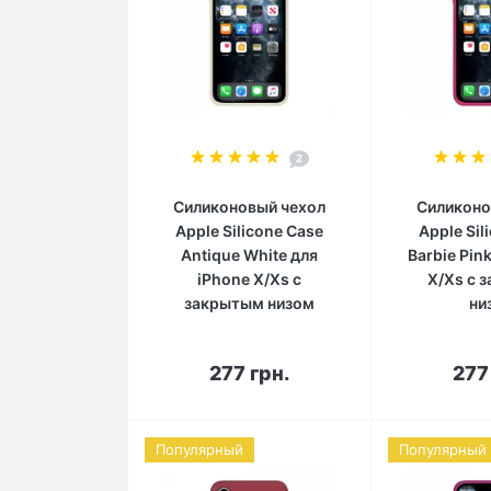
2
Силиконовый чехол
Силиконо
Apple Silicone Case
Apple Sil
Antique White для
Barbie Pin
iPhone X/Xs с
X/Xs с 
закрытым низом
ни
В корзину
В 
277 грн.
277
Популярный
Популярный