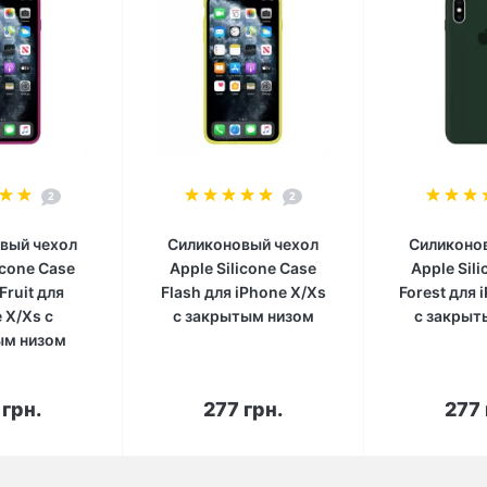
2
2
вый чехол
Силиконовый чехол
Силиконо
icone Case
Apple Silicone Case
Apple Sil
Fruit для
Flash для iPhone X/Xs
Forest для 
 X/Xs с
с закрытым низом
с закрыт
ым низом
корзину
В корзину
В к
 грн.
277 грн.
277 