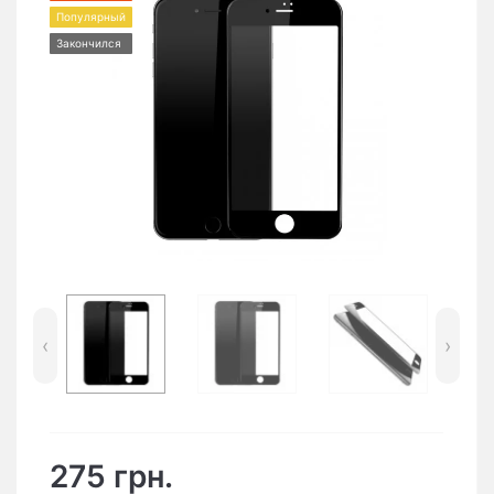
Популярный
Закончился
‹
›
275 грн.