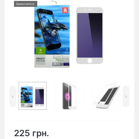
Закончился
‹
›
225 грн.