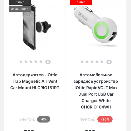
Акция
Акция
Закончился
0
0
Автодержатель iOttie
Автомобильное
iTap Magnetic Air Vent
зарядное устройство
Car Mount HLCRIO151RT
iOttie RapidVOLT Max
Dual Port USB Car
Charger White
CHCRIO104WH
849 грн.
499 грн.
-6%
-20%