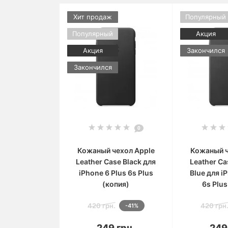
Хит продаж
Популярный
Популярный
Акция
Акция
Закончился
Закончился
0
Кожаный чехол Apple
Кожаный ч
Leather Case Black для
Leather Ca
iPhone 6 Plus 6s Plus
Blue для i
(копия)
6s Plus
420 грн.
420 грн
-41%
В корзину
В 
249 грн.
249