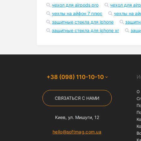
Бесплатная доставка
На заказы от 1000 грн
службой "Нова Пошта"
Популярные запросы
чехол на айфон 12
чехлы на iphone 1
чехол для airpods pro
чехол для air