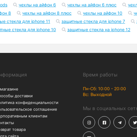
Возврат
Акции
В течение 30 дней – без
Скидки до -50% на
лишних вопросов
аксессуары
2 pro
чехол на айфон xr
чехол на айфон 11
чехол н
pods
чехлы на айфон 6
чехлы на айфон 6 плюс
чех