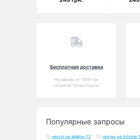
Вы смотрели
Популярный
Акция
Закончился
0
Кожаный чехол Apple
Leather Case Brown
для iPhone 6 Plus 6s
Plus (копия)
420 грн.
-41%
В корзину
249 грн.