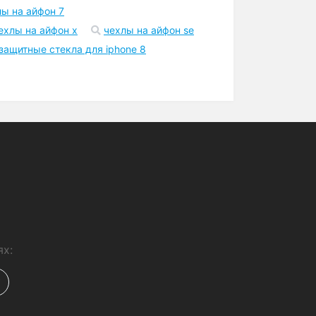
Шоурум
Точка самовывоза в Киеве
возле метро
а айфон 11 про макс
лы на айфон 7