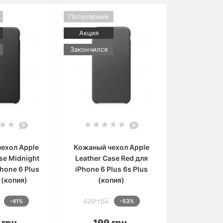
Популярный
Акция
Закончился
0
0
ехол Apple
Кожаный чехол Apple
se Midnight
Leather Case Red для
Phone 6 Plus
iPhone 6 Plus 6s Plus
 (копия)
(копия)
.
420 грн.
-41%
-53%
корзину
В корзину
 грн.
199 грн.