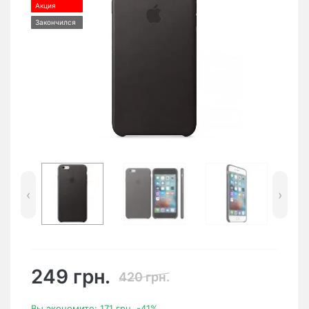
Акция
Закончился
‹
›
249 грн.
420 грн.
Вы экономите:
171 грн.
-41%