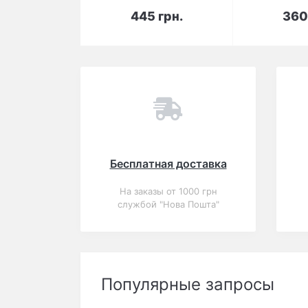
В корзину
В 
445 грн.
360
Вы смотрели
Популярный
0
Чехол для iPhone 7
Plus/8 Plus White
Knight Pictures Glass
злой тигр
В корзину
445 грн.