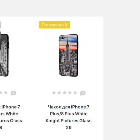
Популярный
0
0
 iPhone 7
Чехол для iPhone 7
lus White
Plus/8 Plus White
tures Glass
Knight Pictures Glass
8
29