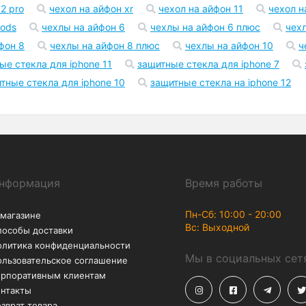
Возврат
Акции
В течение 30 дней – без
Скидки до -50% на
лишних вопросов
аксессуары
2 pro
чехол на айфон xr
чехол на айфон 11
чехол н
pods
чехлы на айфон 6
чехлы на айфон 6 плюс
чех