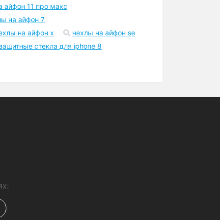
Шоурум
Точка самовывоза в Киеве
возле метро
а айфон 11 про макс
лы на айфон 7