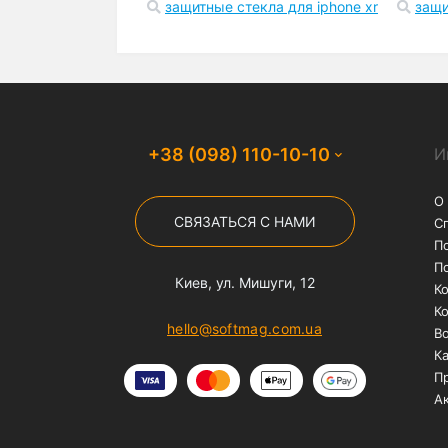
Бесплатная доставка
На заказы от 1000 грн
службой "Нова Пошта"
Популярные запросы
чехол на айфон 12
чехлы на iphone 1
чехол для airpods pro
чехол для air
чехлы на айфон 7 плюс
чехлы на ай
защитные стекла для iphone
защитн
защитные стекла для iphone xr
защи