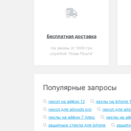
Популярный
Закончился
0
Чехол для iPhone 6/6s
Daring Case мстители
В корзину
135 грн.