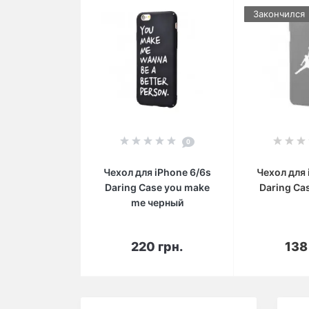
Закончился
0
Чехол для iPhone 6/6s
Чехол для 
Daring Case you make
Daring Ca
me черный
В корзину
В 
220 грн.
138
Вы смотрели