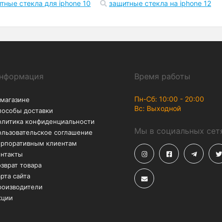
Возврат
Акции
В течение 30 дней – без
Скидки до -50% на
лишних вопросов
аксессуары
2 pro
чехол на айфон xr
чехол на айфон 11
чехол н
pods
чехлы на айфон 6
чехлы на айфон 6 плюс
чех
фон 8
чехлы на айфон 8 плюс
чехлы на айфон 10
ч
ые стекла для iphone 11
защитные стекла для iphone 7
тные стекла для iphone 10
защитные стекла на iphone 12