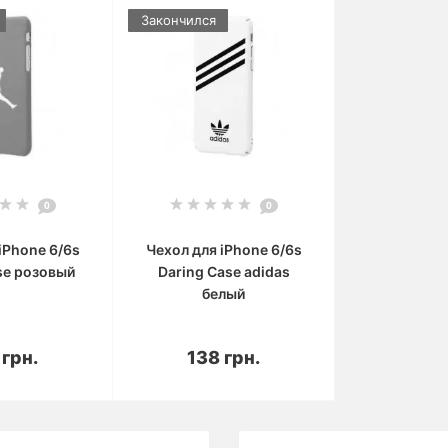
Закончился
0
0
iPhone 6/6s
Чехол для iPhone 6/6s
se розовый
Daring Case adidas
белый
корзину
В корзину
 грн.
138 грн.