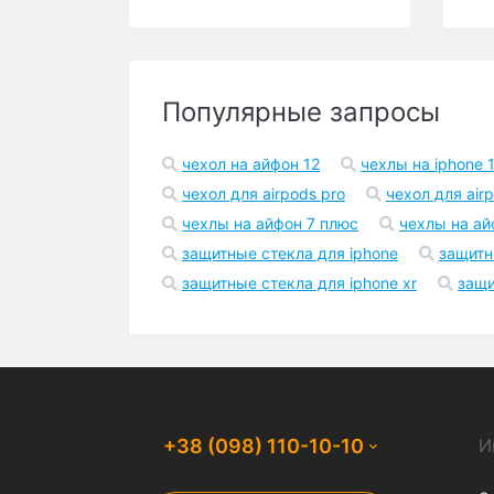
0
(4 шт.) Моторы
6x15мм (Скорость:
Faster) 17500KV
120 грн.
-92%
В корзину
10 грн.