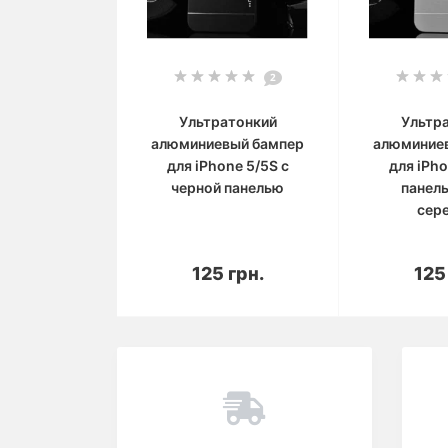
2
Ультратонкий
Ультр
алюминиевый бампер
алюминие
для iPhone 5/5S с
для iPho
черной панелью
панел
сер
В корзину
В 
125 грн.
125
Вы смотрели
Популярный