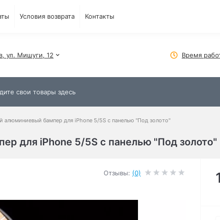
аты
Условия возврата
Контакты
в, ул. Мишуги, 12
Время рабо
й алюминиевый бампер для iPhone 5/5S с панелью "Под золото"
ер для iPhone 5/5S с панелью "Под золото"
Отзывы:
(0)