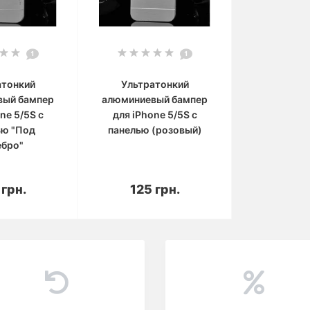
1
1
атонкий
Ультратонкий
вый бампер
алюминиевый бампер
ne 5/5S с
для iPhone 5/5S с
ью "Под
панелью (розовый)
ебро"
корзину
В корзину
 грн.
125 грн.