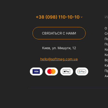
Бесплатная доставка
На заказы от 1000 грн
службой "Нова Пошта"
Популярные запросы
чехол на айфон 12
чехлы на iphone 1
чехол для airpods pro
чехол для air
чехлы на айфон 7 плюс
чехлы на ай
защитные стекла для iphone
защитн
защитные стекла для iphone xr
защи