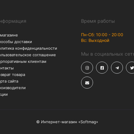
Возврат
Акции
В течение 30 дней – без
Скидки до -50% на
лишних вопросов
аксессуары
2 pro
чехол на айфон xr
чехол на айфон 11
чехол н
pods
чехлы на айфон 6
чехлы на айфон 6 плюс
чех
фон 8
чехлы на айфон 8 плюс
чехлы на айфон 10
ч
ые стекла для iphone 11
защитные стекла для iphone 7
тные стекла для iphone 10
защитные стекла на iphone 12