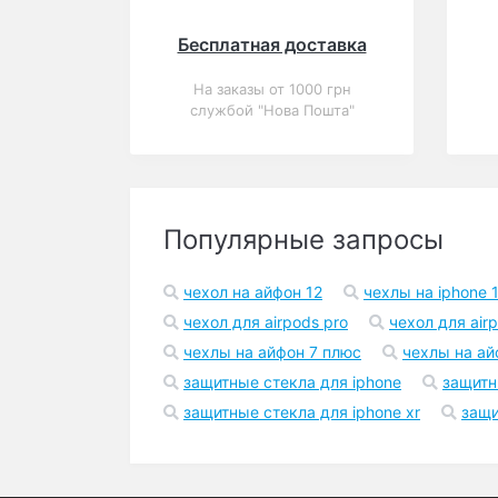
Закончился
0
Ультратонкий
алюминиевый бампер
для iPhone 5/5S с
панелью "Под золото"
В корзину
125 грн.