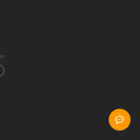
Шоурум
Точка самовывоза в Киеве
возле метро
а айфон 11 про макс
лы на айфон 7
ехлы на айфон x
чехлы на айфон se
защитные стекла для iphone 8