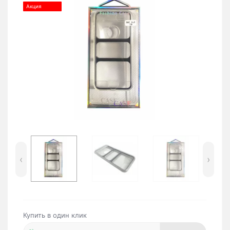
Акция
‹
›
Купить в один клик