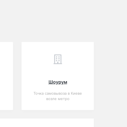
Шоурум
Точка самовывоза в Киеве
возле метро