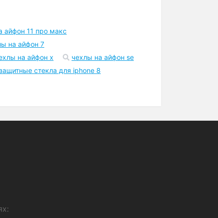
а айфон 11 про макс
лы на айфон 7
ехлы на айфон x
чехлы на айфон se
защитные стекла для iphone 8
ях: