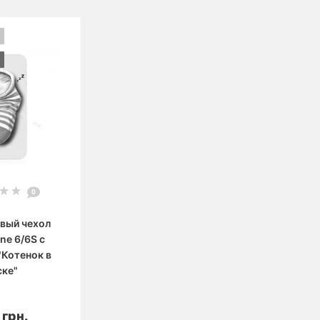
0
вый чехол
ne 6/6S с
"Котенок в
ске"
корзину
 грн.