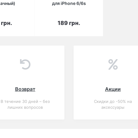
рачный)
для iPhone 6/6s
корзину
В корзину
 грн.
189 грн.
Возврат
Акции
В течение 30 дней – без
Скидки до -50% на
лишних вопросов
аксессуары