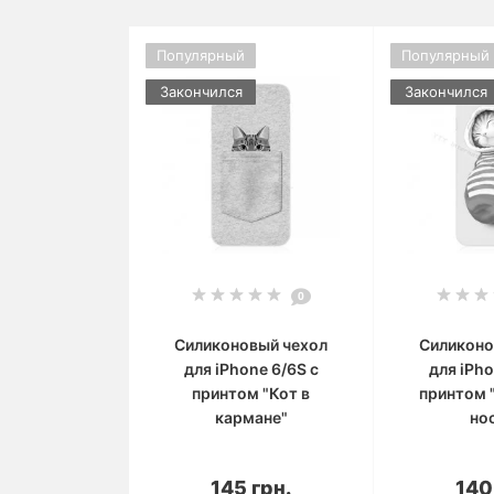
Популярный
Популярный
Закончился
Закончился
0
Силиконовый чехол
Силиконо
для iPhone 6/6S с
для iPho
принтом "Кот в
принтом 
кармане"
но
В корзину
В 
145 грн.
140