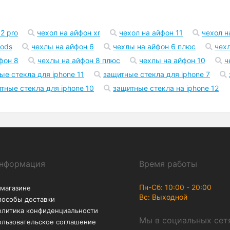
2 pro
чехол на айфон xr
чехол на айфон 11
чехол н
pods
чехлы на айфон 6
чехлы на айфон 6 плюс
чех
фон 8
чехлы на айфон 8 плюс
чехлы на айфон 10
ч
ые стекла для iphone 11
защитные стекла для iphone 7
тные стекла для iphone 10
защитные стекла на iphone 12
нформация
Время работы
Пн-Сб: 10:00 - 20:00
 магазине
Вс: Выходной
пособы доставки
олитика конфиденциальности
Мы в социальных сет
ользовательское соглашение