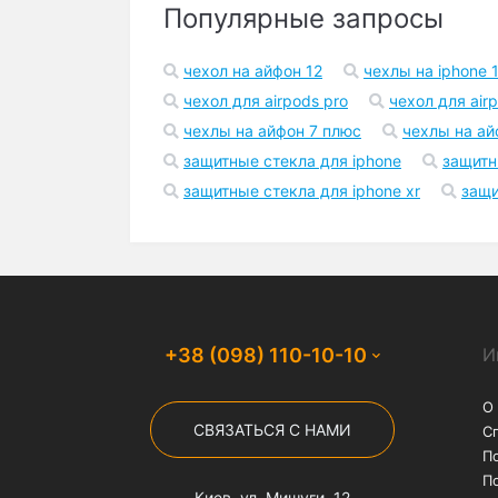
Популярные запросы
чехол на айфон 12
чехлы на iphone 1
чехол для airpods pro
чехол для air
чехлы на айфон 7 плюс
чехлы на ай
защитные стекла для iphone
защитн
защитные стекла для iphone xr
защи
+38 (098) 110-10-10
И
О
СВЯЗАТЬСЯ С НАМИ
С
П
П
Киев, ул. Мишуги, 12