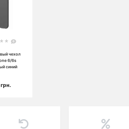
0
вый чехол
one 6/6s
ый синий
корзину
 грн.