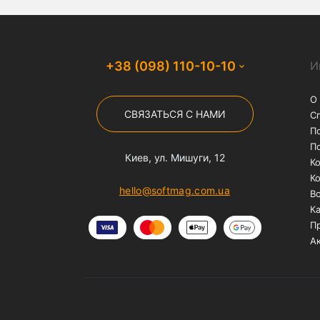
Бесплатная доставка
На заказы от 1000 грн
службой "Нова Пошта"
Популярные запросы
чехол на айфон 12
чехлы на iphone 1
чехол для airpods pro
чехол для air
чехлы на айфон 7 плюс
чехлы на ай
защитные стекла для iphone
защитн
защитные стекла для iphone xr
защи