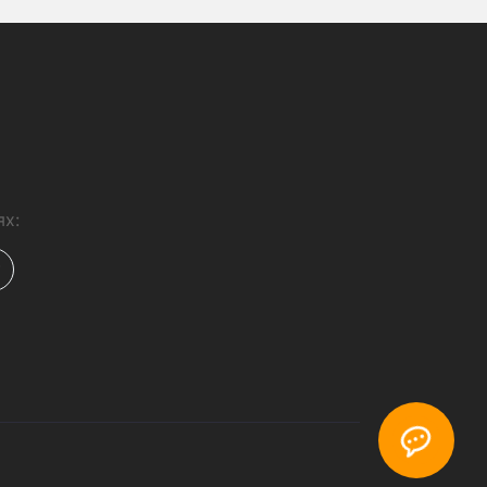
Шоурум
Точка самовывоза в Киеве
возле метро
а айфон 11 про макс
лы на айфон 7
ехлы на айфон x
чехлы на айфон se
защитные стекла для iphone 8