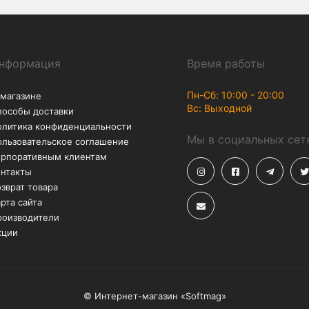
Возврат
Акции
В течение 30 дней – без
Скидки до -50% на
лишних вопросов
аксессуары
2 pro
чехол на айфон xr
чехол на айфон 11
чехол н
pods
чехлы на айфон 6
чехлы на айфон 6 плюс
чех
фон 8
чехлы на айфон 8 плюс
чехлы на айфон 10
ч
ые стекла для iphone 11
защитные стекла для iphone 7
тные стекла для iphone 10
защитные стекла на iphone 12