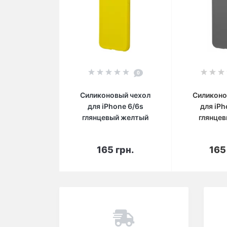
0
Силиконовый чехол
Силиконо
для iPhone 6/6s
для iPh
глянцевый желтый
глянцев
В корзину
В 
165 грн.
165
Вы смотрели