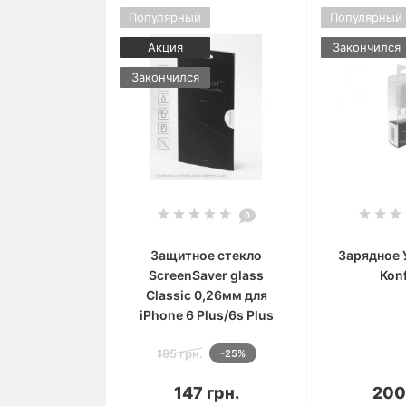
Популярный
Популярный
Акция
Закончился
Закончился
0
Защитное стекло
Зарядное 
ScreenSaver glass
Kon
Classic 0,26мм для
iPhone 6 Plus/6s Plus
195 грн.
-25%
В корзину
В 
147 грн.
200