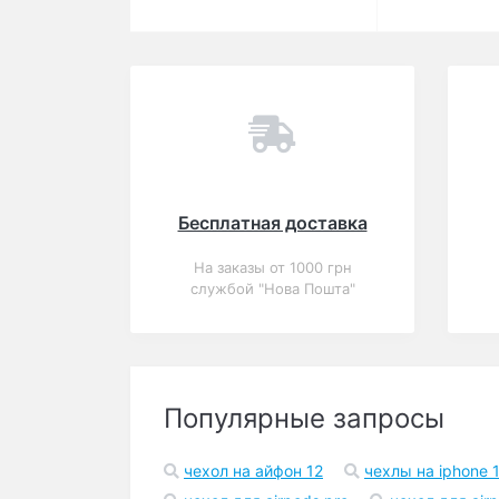
Вы смотрели
Популярный
Акция
0
Силиконовый чехол
Apple Silicon Case
Charcoal Gray для
iPhone 6 Plus/6s Plus
(копия)
325 грн.
-39%
В корзину
199 грн.