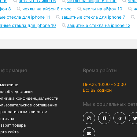
Возврат
Акции
В течение 30 дней – без
Скидки до -50% на
лишних вопросов
аксессуары
2 pro
чехол на айфон xr
чехол на айфон 11
чехол н