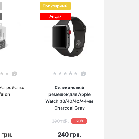
Популярный
Акция
0
0
Устройство
Силиконовый
fulon
ремешок для Apple
Watch 38/40/42/44мм
Charcoal Gray
300 грн.
-20%
корзину
В корзину
 грн.
240 грн.