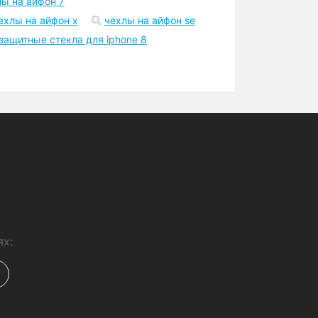
Шоурум
Точка самовывоза в Киеве
возле метро
а айфон 11 про макс