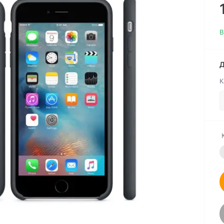
В
Д
К