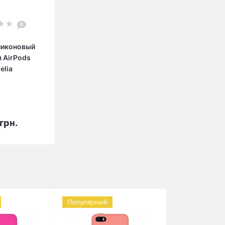
0
ликоновый
я AirPods
elia
орзину
грн.
Популярный