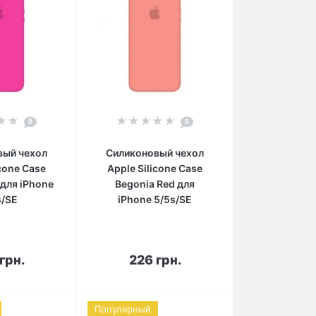
0
0
вый чехол
Силиконовый чехол
icone Case
Apple Silicone Case
 для iPhone
Begonia Red для
s/SE
iPhone 5/5s/SE
орзину
В корзину
грн.
226 грн.
Популярный