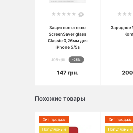
0
Защитное стекло
Зарядное 
ScreenSaver glass
Kon
Classic 0,26мм для
iPhone 5/5s
195 грн.
-25%
В корзину
В 
147 грн.
200
Похожие товары
Хит продаж
Хит продаж
Популярный
Популярный