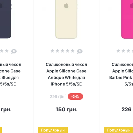
0
0
вый чехол
Силиконовый чехол
Силиконо
icone Case
Apple Silicone Case
Apple Sil
 Blue для
Antique White для
Barbie Pink
 5/5s/SE
iPhone 5/5s/SE
5/5
226 грн.
-34%
корзину
В корзину
В к
 грн.
150 грн.
226 
Популярный
Популярный