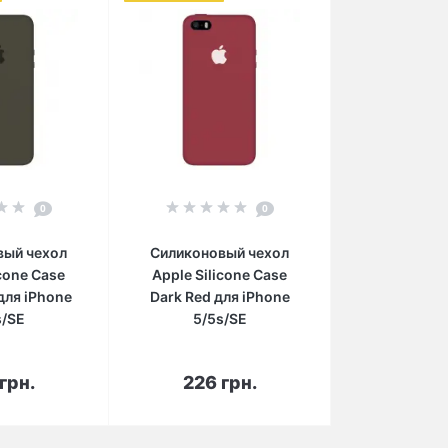
0
0
вый чехол
Силиконовый чехол
icone Case
Apple Silicone Case
 для iPhone
Dark Red для iPhone
s/SE
5/5s/SE
орзину
В корзину
грн.
226 грн.