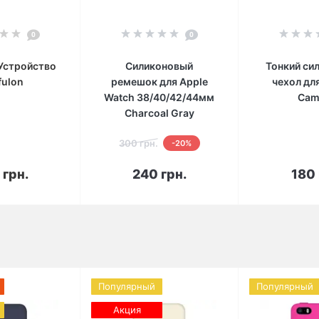
0
0
Устройство
Силиконовый
Тонкий си
fulon
ремешок для Apple
чехол дл
Watch 38/40/42/44мм
Cam
Charcoal Gray
300 грн.
-20%
корзину
В корзину
В к
 грн.
240 грн.
180 
Популярный
Популярный
Акция