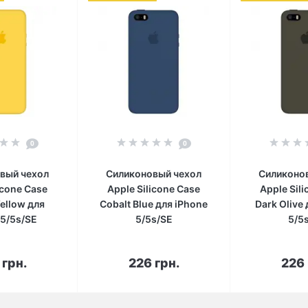
0
0
вый чехол
Силиконовый чехол
Силиконо
icone Case
Apple Silicone Case
Apple Sil
ellow для
Cobalt Blue для iPhone
Dark Olive
 5/5s/SE
5/5s/SE
5/5
корзину
В корзину
В к
 грн.
226 грн.
226 