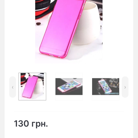
‹
›
130 грн.