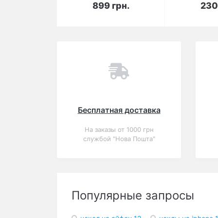
В корзину
В 
899 грн.
230
Вы смотрели
Популярный
Акция
0
Кожаный чехол Apple
Leather Case Pink
Fuchsia для iPhone 7
Plus/iPhone 8 Plus
(копия)
990 грн.
-9%