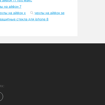
Шоурум
Точка самовывоза в Киеве
возле метро