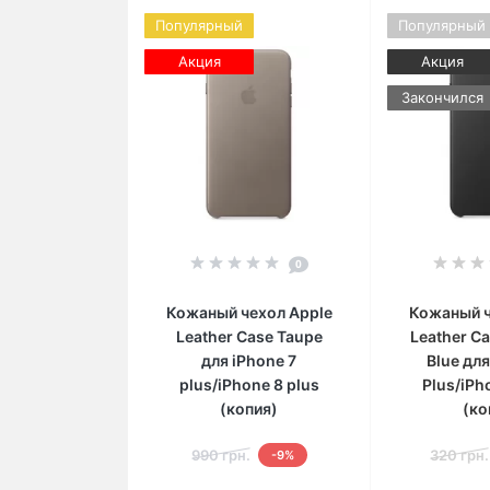
Популярный
Популярный
Акция
Акция
Закончился
0
Кожаный чехол Apple
Кожаный ч
Leather Case Taupe
Leather C
для iPhone 7
Blue для
plus/iPhone 8 plus
Plus/iPh
(копия)
(ко
990 грн.
320 грн.
-9%