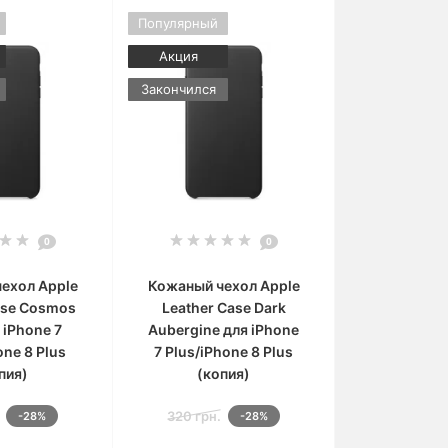
Популярный
Акция
Закончился
0
0
ехол Apple
Кожаный чехол Apple
ase Cosmos
Leather Case Dark
 iPhone 7
Aubergine для iPhone
one 8 Plus
7 Plus/iPhone 8 Plus
пия)
(копия)
320 грн.
-28%
-28%