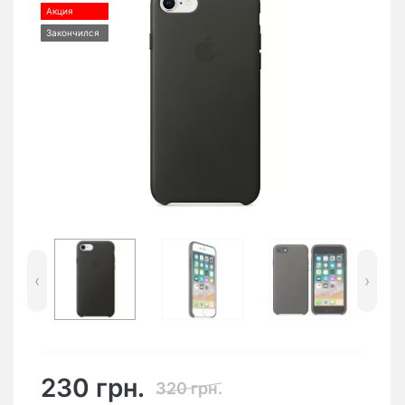
Акция
Закончился
‹
›
230 грн.
320 грн.