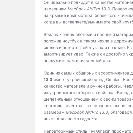
Он идеально подходит в качестве материа
царапинам
MacBook Air/Pro 13.3.
Поверхнос
на крышке компьютера, более того - очища
когда вы вставляете/вынимаете свой ноутб
Войлок - очень плотный и прочный материа
положив ноутбук в таком чехле в дорожную
сколов и потертостей в углах и по краю. К
амортизирует удар. Также он достойно укр
послужить вам в очередной раз.
Один из самых обширных ассортиментов 
13.3
имеет украинский бренд Gmakin. Все м
качество материала и ручной работы.
Чех
из украинского отборного войлока. Бренд
щепетильным отношением к своим товарам
контроль качества - на прочность швов, с
размерам
Macbook Air/Pro 13.3
, благодаря
чехол для своего гаджета.
Неповторимый стиль ТМ Gmakin просматр