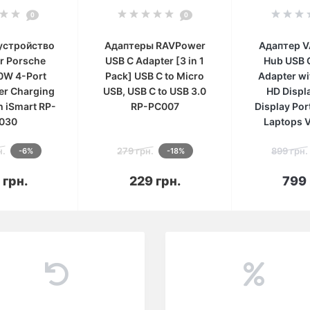
0
0
устройство
Адаптеры RAVPower
Адаптер V
r Porsche
USB C Adapter [3 in 1
Hub USB 
0W 4-Port
Pack] USB C to Micro
Adapter wi
er Charging
USB, USB C to USB 3.0
HD Displ
h iSmart RP-
RP-PC007
Display Por
030
Laptops 
н.
279 грн.
899 грн.
-6%
-18%
корзину
В корзину
В к
 грн.
229 грн.
799 