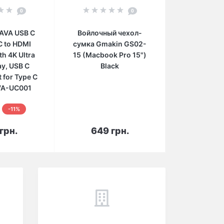
0
0
AVA USB C
Войлочный чехол-
C to HDMI
сумка Gmakin GS02-
th 4K Ultra
15 (Macbook Pro 15")
ay, USB C
Black
t for Type C
VA-UC001
-11%
орзину
В корзину
грн.
649 грн.