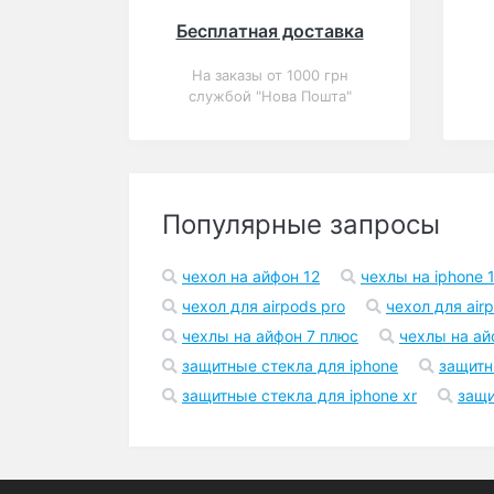
0
Коричневый чехол-
конверт для Macbook
Air 13,3 и Pro 13,3 с
элементами кожи
(GM46)
В корзину
599 грн.