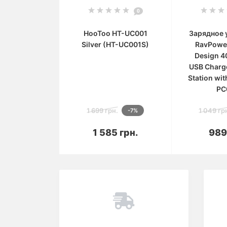
0
HooToo HT-UC001
Зарядное 
Silver (HT-UC001S)
RavPowe
Design 4
USB Charg
Station wit
PC
1 699 грн.
1 049 гр
-7%
В корзину
В 
1 585 грн.
989
Вы смотрели
Популярный