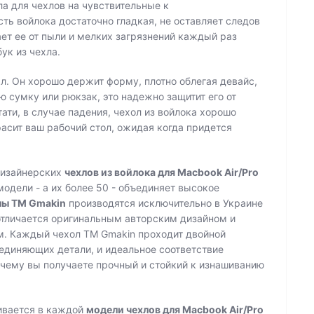
ла для чехлов на чувствительные к
ть войлока достаточно гладкая, не оставляет следов
ет ее от пыли и мелких загрязнений каждый раз
ук из чехла.
л. Он хорошо держит форму, плотно облегая девайс,
 сумку или рюкзак, это надежно защитит его от
стати, в случае падения, чехол из войлока хорошо
асит ваш рабочий стол, ожидая когда придется
дизайнерских
чехлов из войлока для Macbook Air/Pro
одели - а их более 50 - объединяет высокое
лы ТМ Gmakin
производятся исключительно в Украине
 отличается оригинальным авторским дизайном и
. Каждый чехол ТМ Gmakin проходит двойной
оединяющих детали, и идеальное соответствие
 чему вы получаете прочный и стойкий к изнашиванию
ивается в каждой
модели чехлов для Macbook Air/Pro