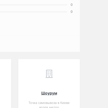
0
0
Шоурум
Точка самовывоза в Киеве
возле метро