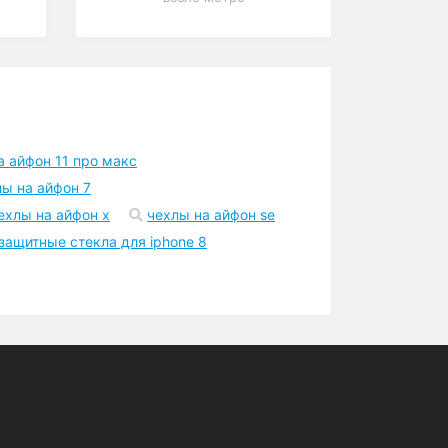
а айфон 11 про макс
лы на айфон 7
ехлы на айфон x
чехлы на айфон se
защитные стекла для iphone 8