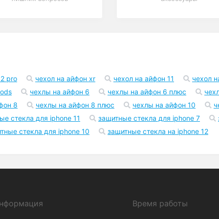
2 pro
чехол на айфон xr
чехол на айфон 11
чехол н
pods
чехлы на айфон 6
чехлы на айфон 6 плюс
чех
фон 8
чехлы на айфон 8 плюс
чехлы на айфон 10
ч
ые стекла для iphone 11
защитные стекла для iphone 7
тные стекла для iphone 10
защитные стекла на iphone 12
нформация
Время работы