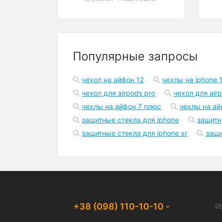
Популярные запросы
чехол на айфон 12
чехлы на iphone 1
чехол для airpods pro
чехол для air
чехлы на айфон 7 плюс
чехлы на ай
защитные стекла для iphone
защитн
защитные стекла для iphone xr
защи
+38 (098) 110-10-10
И