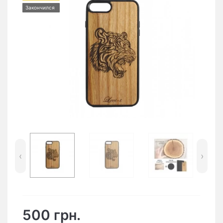
Закончился
‹
›
500 грн.