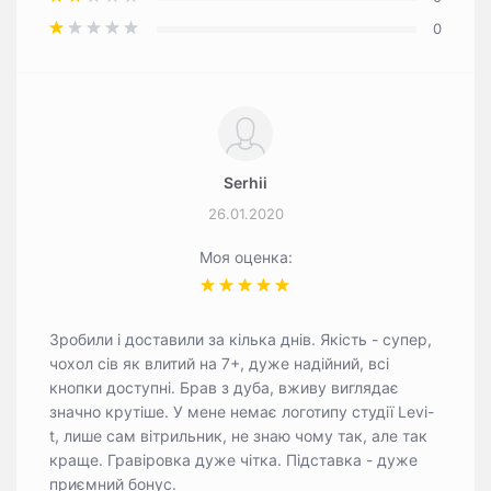
0
Serhii
26.01.2020
Моя оценка:
Зробили і доставили за кілька днів. Якість - супер,
чохол сів як влитий на 7+, дуже надійний, всі
кнопки доступні. Брав з дуба, вживу виглядає
значно крутіше. У мене немає логотипу студії Levi-
t, лише сам вітрильник, не знаю чому так, але так
краще. Гравіровка дуже чітка. Підставка - дуже
приємний бонус.