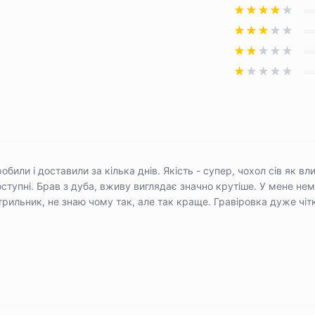
обили і доставили за кілька днів. Якість - супер, чохол сів як вл
ступні. Брав з дуба, вживу виглядає значно крутіше. У мене нема
трильник, не знаю чому так, але так краще. Гравіровка дуже чіт