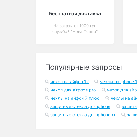
2
Чехол для iPhone
WoodBox из
натурального дерева
"Angel Of Death"
В корзину
500 грн.