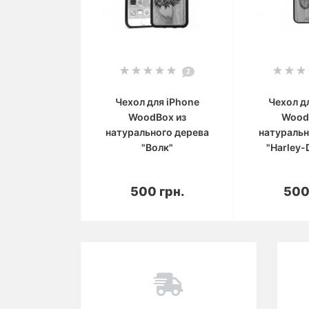
2
Чехол для iPhone
Чехол д
WoodBox из
Wood
натурального дерева
натуральн
"Волк"
"Harley-
В корзину
В 
500 грн.
500
Вы смотрели
Популярный