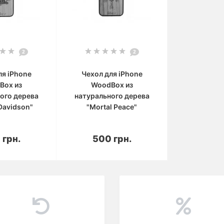
2
2
ля iPhone
Чехол для iPhone
Box из
WoodBox из
ого дерева
натурального дерева
Davidson"
"Mortal Peace"
корзину
В корзину
 грн.
500 грн.