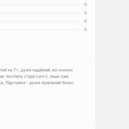
0
0
0
0
итий на 7+, дуже надійний, всі кнопки
є логотипу студії Levi-t, лише сам
ка. Підставка - дуже приємний бонус.