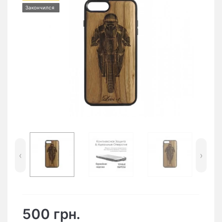
Закончился
‹
›
500 грн.