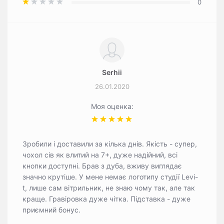
0
Serhii
26.01.2020
Моя оценка:
Зробили і доставили за кілька днів. Якість - супер,
чохол сів як влитий на 7+, дуже надійний, всі
кнопки доступні. Брав з дуба, вживу виглядає
значно крутіше. У мене немає логотипу студії Levi-
t, лише сам вітрильник, не знаю чому так, але так
краще. Гравіровка дуже чітка. Підставка - дуже
приємний бонус.