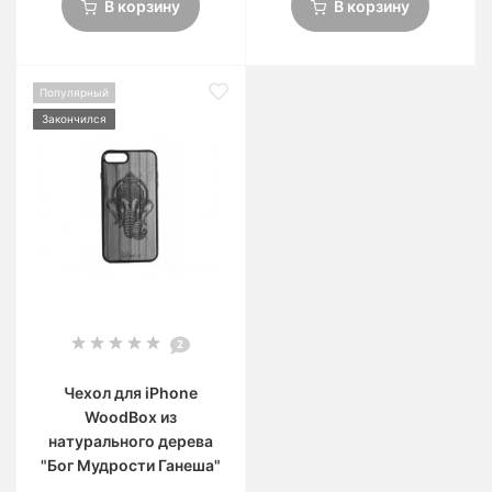
В корзину
В корзину
Популярный
Закончился
2
Чехол для iPhone
WoodBox из
натурального дерева
"Бог Мудрости Ганеша"