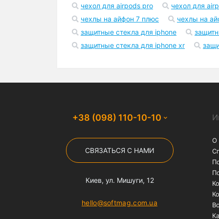
Бесплатная доставка
На заказы от 1000 грн
службой "Нова Пошта"
Популярные запросы
чехол на айфон 12
чехлы на iphone 1
чехол для airpods pro
чехол для air
чехлы на айфон 7 плюс
чехлы на ай
защитные стекла для iphone
защитн