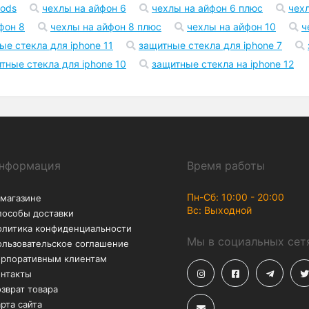
Возврат
Акции
В течение 30 дней – без
Скидки до -50% на
лишних вопросов
аксессуары
2 pro
чехол на айфон xr
чехол на айфон 11
чехол н
pods
чехлы на айфон 6
чехлы на айфон 6 плюс
чех
фон 8
чехлы на айфон 8 плюс
чехлы на айфон 10
ч
ые стекла для iphone 11
защитные стекла для iphone 7