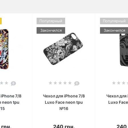
Популярный
Популярный
Закончился
Закончился
0
0
 iPhone 7/8
Чехол для iPhone 7/8
Чехол для 
e neon tpu
Luxo Face neon tpu
Luxo Fac
15
№16
корзину
В корзину
В к
 грн.
240 грн.
240 