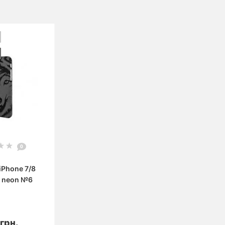
0
iPhone 7/8
e neon №6
орзину
грн.