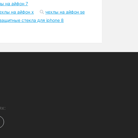
Шоурум
Точка самовывоза в Киеве
возле метро
а айфон 11 про макс
лы на айфон 7
ехлы на айфон x
чехлы на айфон se
защитные стекла для iphone 8