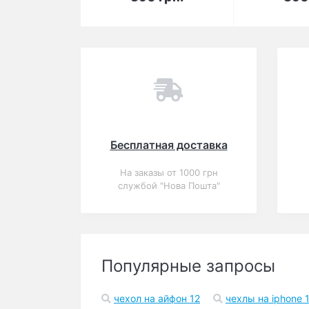
Вы смотрели
Популярный
0
Чехол для iPhone 7/8
Luxo Face neon №13
В корзину
409 грн.