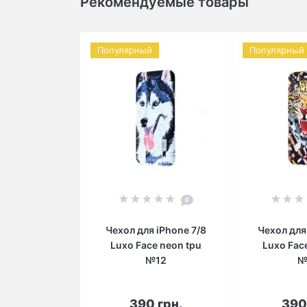
Рекомендуемые товары
Популярный
Популярный
0
Чехол для iPhone 7/8
Чехол для
Luxo Face neon tpu
Luxo Fac
№12
№
В корзину
В 
390 грн.
390