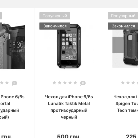
Популярный
Популярный
Закончился
Закончился
0
0
iPhone 6/6s
Чехол для iPhone 6/6s
Чехол для 
ortal
Lunatik Taktik Metal
Spigen To
оударный
противоударный
Tech тем
рый)
черный
корзину
В корзину
В к
 грн.
500 грн.
225 