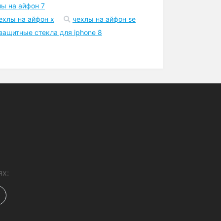
Шоурум
Точка самовывоза в Киеве
возле метро
а айфон 11 про макс
лы на айфон 7
ехлы на айфон x
чехлы на айфон se