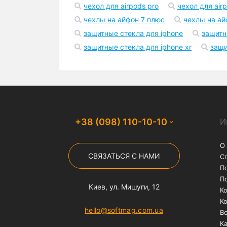
Бесплатная доставка
На заказы от 1000 грн
службой "Нова Пошта"
Популярные запросы
чехол на айфон 12
чехлы на iphone 1
чехол для airpods pro
чехол для air
чехлы на айфон 7 плюс
чехлы на ай