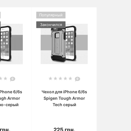
Популярный
Закончился
0
0
iPhone 6/6s
Чехол для iPhone 6/6s
ugh Armor
Spigen Tough Armor
но-серый
Tech серый
орзину
В корзину
грн.
225 грн.