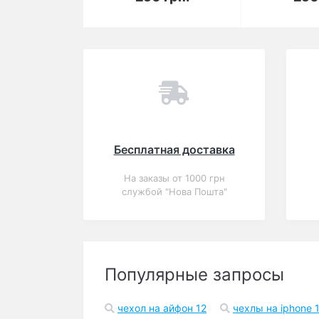
Вы смотрели
Популярный
Закончился
0
Чехол для iPhone 6/6s
Spigen ударопрочный
черный
В корзину
250 грн.