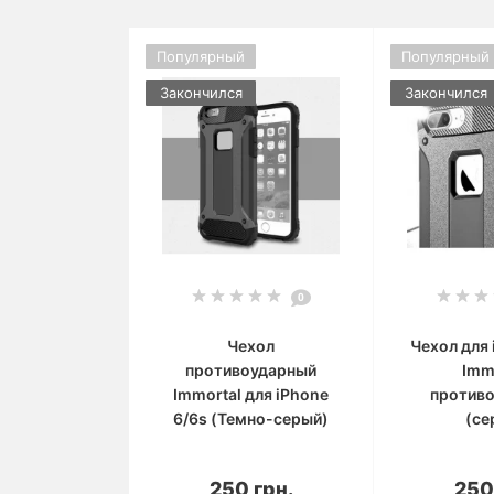
Популярный
Популярный
Закончился
Закончился
0
Чехол
Чехол для 
противоударный
Imm
Immortal для iPhone
против
6/6s (Темно-серый)
(се
В корзину
В 
250 грн.
250