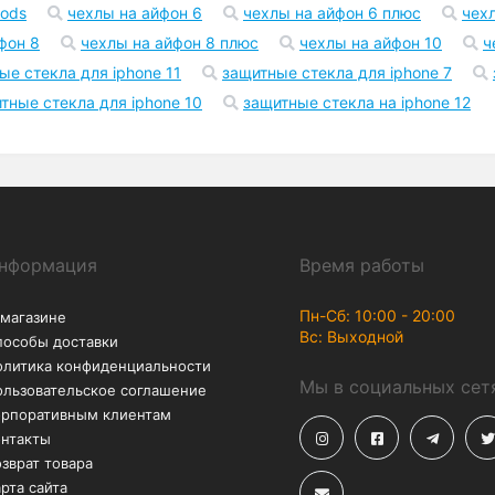
Возврат
Акции
В течение 30 дней – без
Скидки до -50% на
лишних вопросов
аксессуары
2 pro
чехол на айфон xr
чехол на айфон 11
чехол н
pods
чехлы на айфон 6
чехлы на айфон 6 плюс
чех
фон 8
чехлы на айфон 8 плюс
чехлы на айфон 10
ч