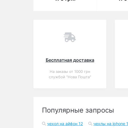
Вы смотрели
Популярный
Закончился
0
Чехол для iPhone 6/6s
Shining Glitter Case с
блестками синий
В корзину
170 грн.