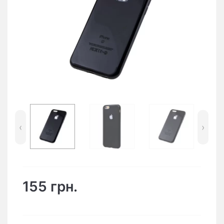
‹
›
155 грн.