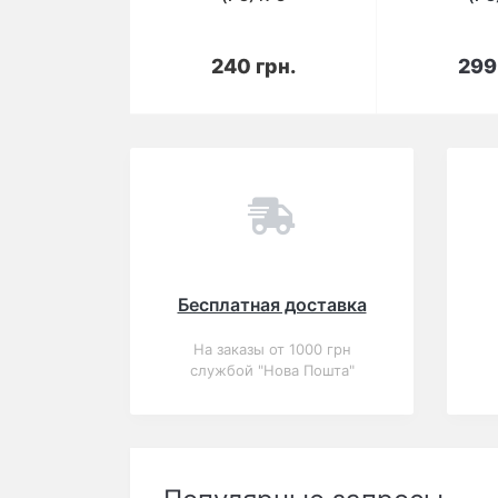
В корзину
В 
240 грн.
299
Вы смотрели
Популярный
Закончился
0
Чехол для iPhone 6/6s
Luxo Face neon TPU
№28
В корзину
240 грн.