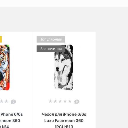
Популярный
Закончился
0
0
iPhone 6/6s
Чехол для iPhone 6/6s
e neon 360
Luxo Face neon 360
) №4
(PC) №13