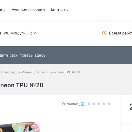
аты
Условия возврата
Контакты
в, ул. Мишуги, 12
Время рабо
Чехол для iPhone 6/6s Luxo Face neon TPU №28
e neon TPU №28
Отзывы:
(0)