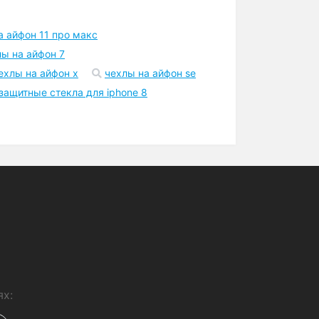
Шоурум
Точка самовывоза в Киеве
возле метро
а айфон 11 про макс