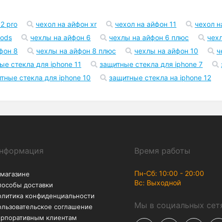
Возврат
Акции
В течение 30 дней – без
Скидки до -50% на
лишних вопросов
аксессуары
2 pro
чехол на айфон xr
чехол на айфон 11
чехол н