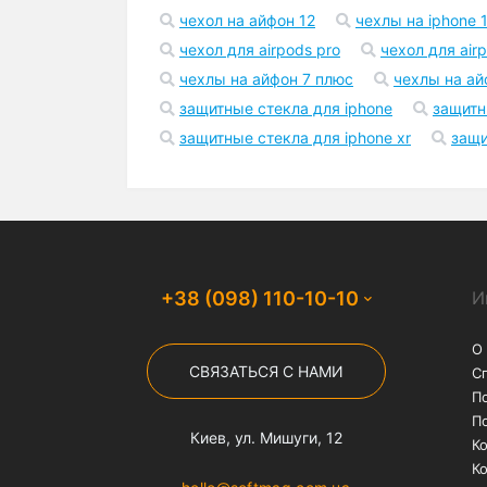
чехол на айфон 12
чехлы на iphone 1
чехол для airpods pro
чехол для air
чехлы на айфон 7 плюс
чехлы на ай
защитные стекла для iphone
защитн
защитные стекла для iphone xr
защи
+38 (098) 110-10-10
И
О
СВЯЗАТЬСЯ С НАМИ
С
П
П
Киев, ул. Мишуги, 12
К
К