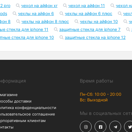
2 pro
чехол на айфон xr
чехол на айфон 11
чехол н
pods
чехлы на айфон 6
чехлы на айфон 6 плюс
чех
фон 8
чехлы на айфон 8 плюс
чехлы на айфон 10
ч
ые стекла для iphone 11
защитные стекла для iphone 7
тные стекла для iphone 10
защитные стекла на iphone 12
нформация
Время работы
Пн-Сб: 10:00 - 20:00
 магазине
Вс: Выходной
пособы доставки
олитика конфиденциальности
Мы в социальных сет
ользовательское соглашение
орпоративным клиентам
онтакты