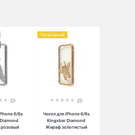
Популярный
0
0
iPhone 6/6s
Чехол для iPhone 6/6s
 Diamond
Kingxbar Diamond
 розовый
Жираф золотистый