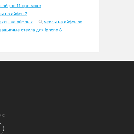
а айфон 11 про макс
лы на айфон 7
ехлы на айфон x
чехлы на айфон se
защитные стекла для iphone 8
ях: