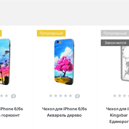
Популярный
Популярный
Закончился
0
0
iPhone 6/6s
Чехол для iPhone 6/6s
Чехол для 
 горизонт
Акварель дерево
Kingxbar
Единорог