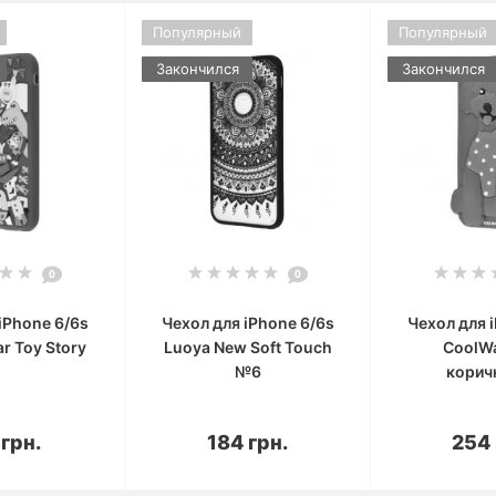
Популярный
Популярный
Закончился
Закончился
0
0
iPhone 6/6s
Чехол для iPhone 6/6s
Чехол для 
ar Toy Story
Luoya New Soft Touch
CoolW
№6
корич
корзину
В корзину
В к
 грн.
184 грн.
254 