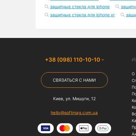
Бесплатная доставка
На заказы от 1000 грн
службой "Нова Пошта"
Популярные запросы
чехол на айфон 12
чехлы на iphone 1
чехол для airpods pro
чехол для air
чехлы на айфон 7 плюс
чехлы на ай
защитные стекла для iphone
защитн
защитные стекла для iphone xr
защи