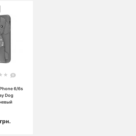
0
iPhone 6/6s
ay Dog
невый
орзину
грн.