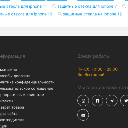
Возврат
Акции
В течение 30 дней – без
Скидки до -50% на
лишних вопросов
аксессуары
2 pro
чехол на айфон xr
чехол на айфон 11
чехол н
pods
чехлы на айфон 6
чехлы на айфон 6 плюс
чех
фон 8
чехлы на айфон 8 плюс
чехлы на айфон 10
ч
ые стекла для iphone 11
защитные стекла для iphone 7
тные стекла для iphone 10
защитные стекла на iphone 12