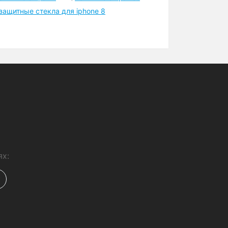
Шоурум
Точка самовывоза в Киеве
возле метро
а айфон 11 про макс
лы на айфон 7
ехлы на айфон x
чехлы на айфон se
защитные стекла для iphone 8