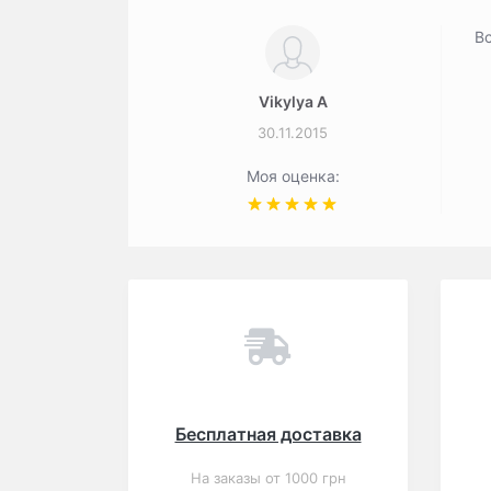
Вс
Vikylya A
30.11.2015
Моя оценка:
Вы смотрели
Популярный
Закончился
4