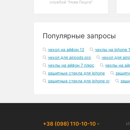
Чехол для iРhone 6/6S
"Змеиная кожа"
В корзину
140 грн.
Бесплатная доставка
На заказы от 1000 грн
службой "Нова Пошта"