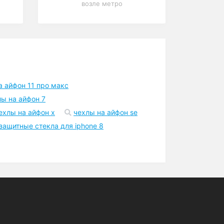
Шоурум
Точка самовывоза в Киеве
возле метро