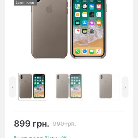
Закончился
‹
›
899 грн.
990 грн.
Вы экономите:
91 грн.
-9%